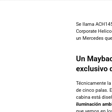
Se llama ACH145 
Corporate Helic
un Mercedes que, 
Un Maybach
exclusivo
Técnicamente la 
de cinco palas. 
cabina está dise
iluminación ambi
que vemos en los