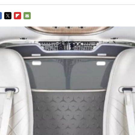
CEBOOK
TWITTER
FLIPBOARD
E-
MAIL