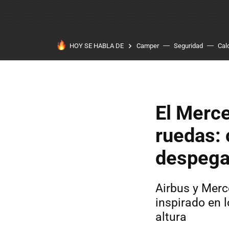
HOY SE HABLA DE
Camper
Seguridad
Cal
El Merc
ruedas: 
despega 
Airbus y Merc
inspirado en 
altura