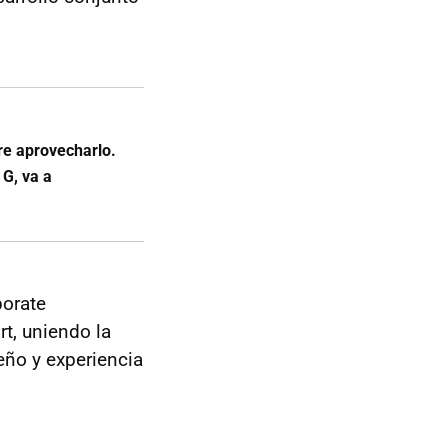
re aprovecharlo.
 G, va a
porate
t, uniendo la
eño y experiencia