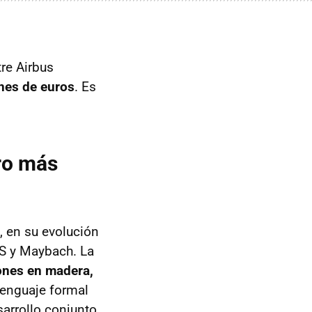
re Airbus
nes de euros
. Es
ero más
, en su evolución
QS y Maybach. La
ones en madera,
lenguaje formal
arrollo conjunto