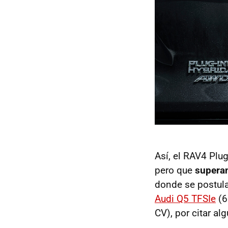
Así, el RAV4 Plu
pero que
superan
donde se postul
Audi Q5 TFSIe
(6
CV), por citar a