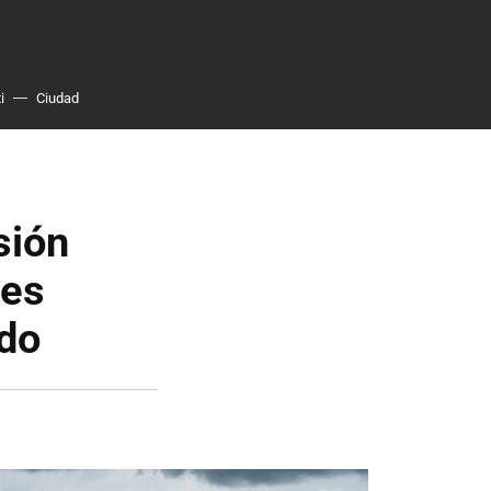
i
Ciudad
sión
 es
ido