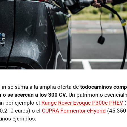
g-in se suma a la amplia oferta de
todocaminos comp
 o se acercan a los 300 CV
. Un patrimonio esencia
an por ejemplo el
Range Rover Evoque P300e PHEV
(
0.210 euros) o el
CUPRA Formentor eHybrid
(45.350 
lgunos ejemplos.