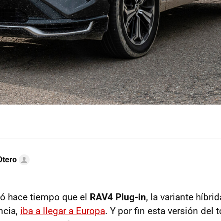
Otero
ó hace tiempo que el
RAV4 Plug-in
, la variante híbr
ncia,
iba a llegar a Europa
. Y por fin esta versión del