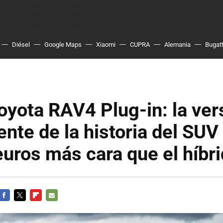
Diésel
Google Maps
Xiaomi
CUPRA
Alemania
Bugatt
yota RAV4 Plug-in: la ver
nte de la historia del SUV
uros más cara que el híbr
FACEBOOK
TWITTER
FLIPBOARD
E-
MAIL