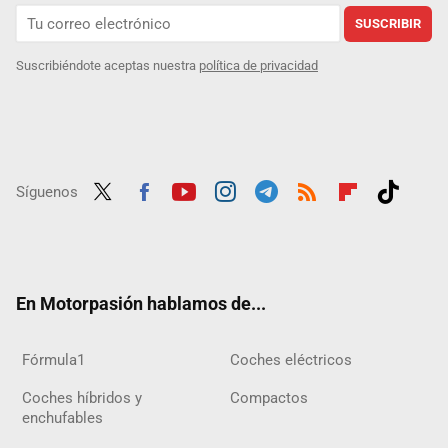
SUSCRIBIR
Suscribiéndote aceptas nuestra
política de privacidad
Síguenos
Twit
Fac
Yout
Inst
Tele
RSS
Flip
Tikt
ter
ebo
ube
agra
gra
boar
ok
ok
m
m
d
En Motorpasión hablamos de...
Fórmula1
Coches eléctricos
Coches híbridos y
Compactos
enchufables