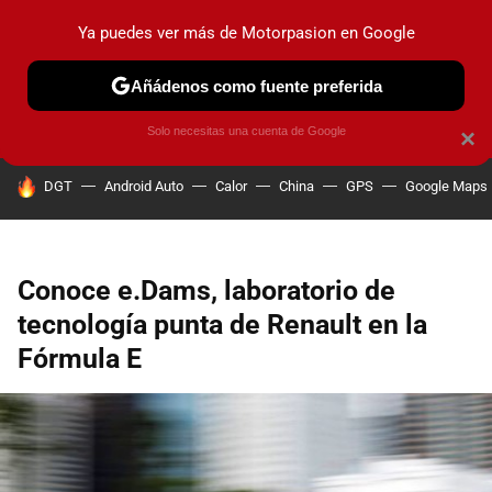
Ya puedes ver más de Motorpasion en Google
PRUEBAS
COCHES ELÉCTRICOS
OBSERVATORIO
F1
Añádenos como fuente preferida
Solo necesitas una cuenta de Google
×
HOY SE HABLA DE
DGT
Android Auto
Calor
China
GPS
Google Maps
Conoce e.Dams, laboratorio de
tecnología punta de Renault en la
Fórmula E