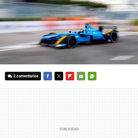
2 comentarios
FACEBOOK
TWITTER
FLIPBOARD
E-
WHATSAPP
MAIL