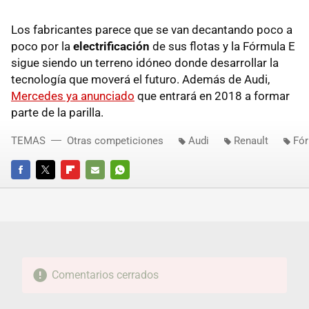
Los fabricantes parece que se van decantando poco a
poco por la
electrificación
de sus flotas y la Fórmula E
sigue siendo un terreno idóneo donde desarrollar la
tecnología que moverá el futuro. Además de Audi,
Mercedes ya anunciado
que entrará en 2018 a formar
parte de la parilla.
TEMAS
Otras competiciones
Audi
Renault
Fór
FACEBOOK
TWITTER
FLIPBOARD
E-
WHATSAPP
MAIL
Comentarios cerrados