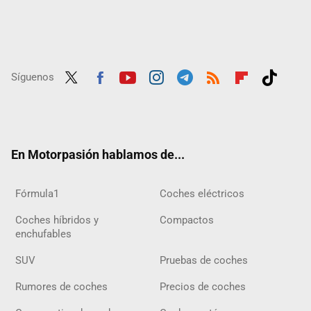
Síguenos
Twit
Fac
Yout
Inst
Tele
RSS
Flip
Tikt
ter
ebo
ube
agra
gra
boar
ok
ok
m
m
d
En Motorpasión hablamos de...
Fórmula1
Coches eléctricos
Coches híbridos y
Compactos
enchufables
SUV
Pruebas de coches
Rumores de coches
Precios de coches