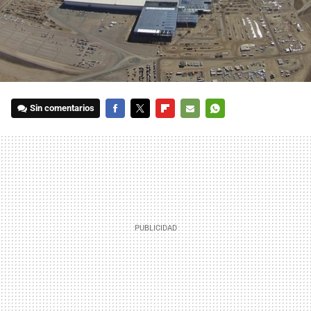
Sin comentarios
FACEBOOK
TWITTER
FLIPBOARD
E-
WHATSAPP
MAIL