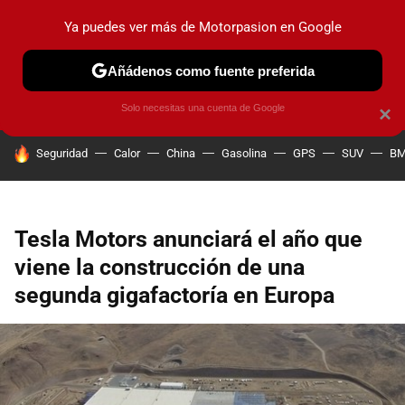
Ya puedes ver más de Motorpasion en Google
PRUEBAS
COCHES ELÉCTRICOS
OBSERVATORIO
F1
Añádenos como fuente preferida
Solo necesitas una cuenta de Google
×
HOY SE HABLA DE
Seguridad
Calor
China
Gasolina
GPS
SUV
B
Tesla Motors anunciará el año que
viene la construcción de una
segunda gigafactoría en Europa