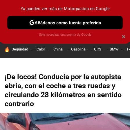
Ya puedes ver más de Motorpasion en Google
PRUEBAS
COCHES ELÉCTRICOS
OBSERVATORIO
F1
Añádenos como fuente preferida
Solo necesitas una cuenta de Google
×
HOY SE HABLA DE
Seguridad
Calor
China
Gasolina
GPS
BMW
F
¡De locos! Conducía por la autopista
ebria, con el coche a tres ruedas y
circulando 28 kilómetros en sentido
contrario