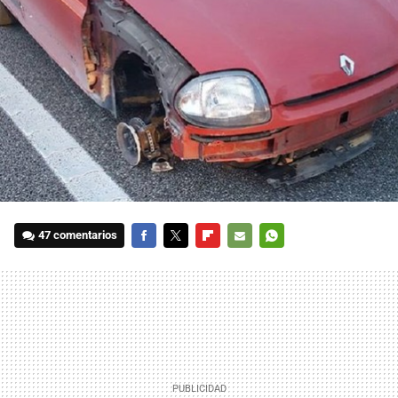
47 comentarios
FACEBOOK
TWITTER
FLIPBOARD
E-
WHATSAPP
MAIL