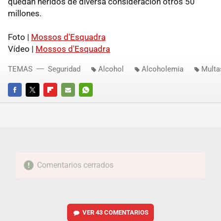
quedan heridos de diversa consideración otros 50
millones.
Foto |
Mossos d'Esquadra
Vídeo |
Mossos d'Esquadra
TEMAS
Seguridad
Alcohol
Alcoholemia
Multas
FACEBOOK
TWITTER
FLIPBOARD
E-
WHATSAPP
MAIL
Comentarios cerrados
VER
43 COMENTARIOS