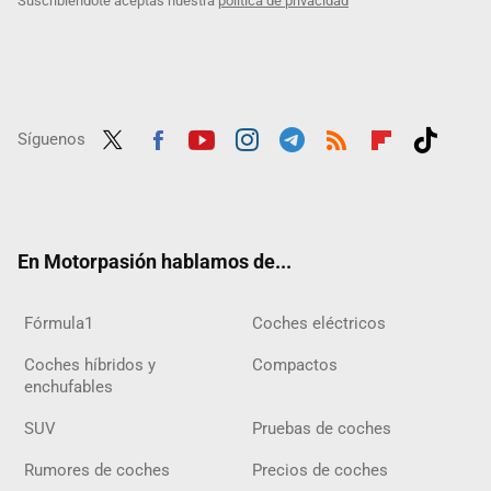
Suscribiéndote aceptas nuestra
política de privacidad
Síguenos
Twit
Fac
Yout
Inst
Tele
RSS
Flip
Tikt
ter
ebo
ube
agra
gra
boar
ok
ok
m
m
d
En Motorpasión hablamos de...
Fórmula1
Coches eléctricos
Coches híbridos y
Compactos
enchufables
SUV
Pruebas de coches
Rumores de coches
Precios de coches