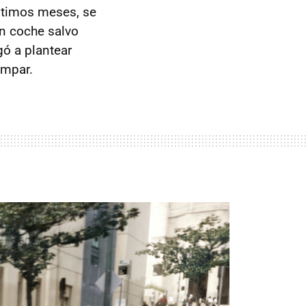
ltimos meses, se
ún coche salvo
gó a plantear
impar.