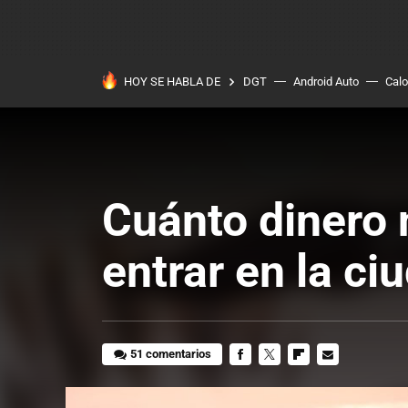
HOY SE HABLA DE
DGT
Android Auto
Calo
Cuánto dinero 
entrar en la c
51 comentarios
FACEBOOK
TWITTER
FLIPBOARD
E-
MAIL