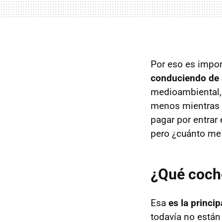
Por eso es impor
conduciendo de 
medioambiental,
menos mientras p
pagar por entrar 
pero ¿cuánto me 
¿Qué coche
Esa
es la princi
todavía no están