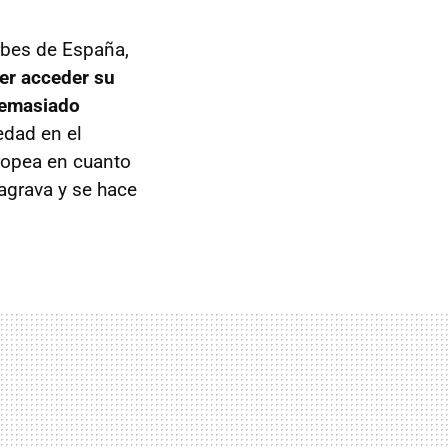
rbes de España,
er acceder su
 demasiado
edad en el
uropea en cuanto
agrava y se hace