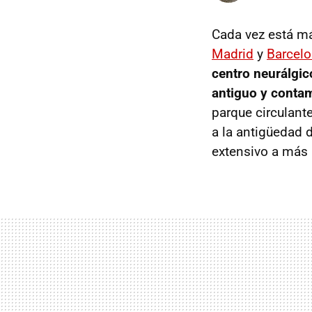
Cada vez está m
Madrid
y
Barcel
centro neurálgic
antiguo y conta
parque circulant
a la antigüedad 
extensivo a más 