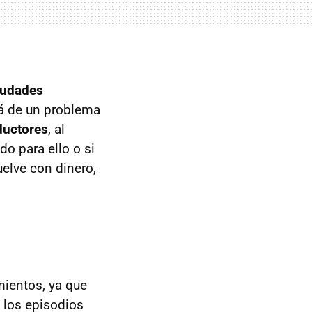
ciudades
lá de un problema
ductores
, al
o para ello o si
uelve con dinero,
ientos, ya que
n los episodios