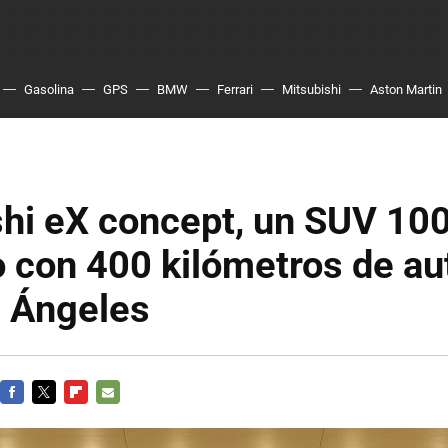
Gasolina
GPS
BMW
Ferrari
Mitsubishi
Aston Martin
shi eX concept, un SUV 10
o con 400 kilómetros de a
s Ángeles
FACEBOOK
TWITTER
FLIPBOARD
E-
MAIL