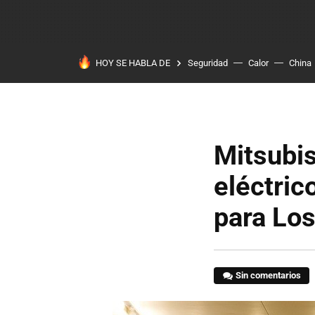
HOY SE HABLA DE
Seguridad
Calor
China
Mitsubi
eléctric
para Lo
Sin comentarios