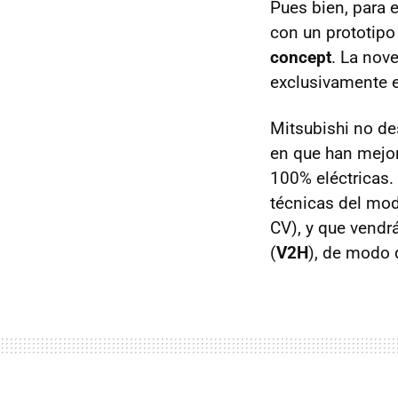
Pues bien, para 
con un prototip
concept
. La nov
exclusivamente e
Mitsubishi no des
en que han mejor
100% eléctricas
técnicas del mod
CV), y que vendr
(
V2H
), de modo 