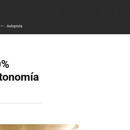
Autopista
0%
utonomía