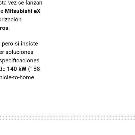
sta vez se lanzan
de
Mitsubishi eX
orización
tros
.
pero sí insiste
er soluciones
specificaciones
 de
140 kW
(188
hicle-to-home