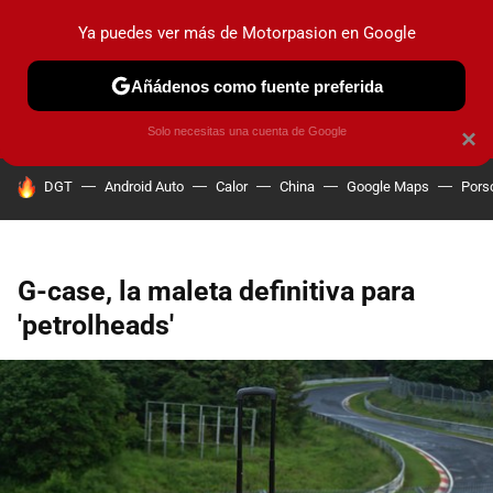
Ya puedes ver más de Motorpasion en Google
PRUEBAS
COCHES ELÉCTRICOS
OBSERVATORIO
F1
Añádenos como fuente preferida
Solo necesitas una cuenta de Google
×
HOY SE HABLA DE
DGT
Android Auto
Calor
China
Google Maps
Pors
G-case, la maleta definitiva para
'petrolheads'