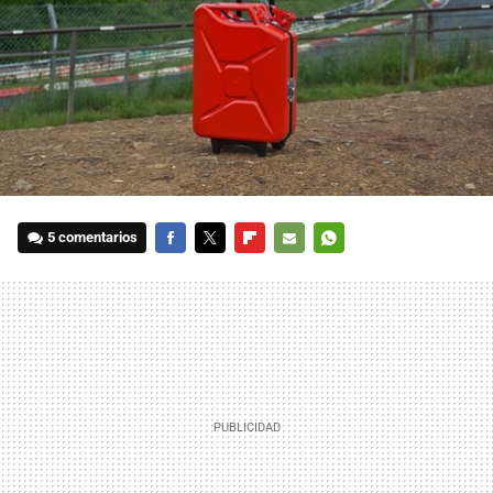
5 comentarios
FACEBOOK
TWITTER
FLIPBOARD
E-
WHATSAPP
MAIL