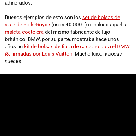
adinerados.
Buenos ejemplos de esto son los
set de bolsas de
viaje de Rolls-Royce
(unos 40.000€) o incluso aquella
maleta-coctelera
del mismo fabricante de lujo
británico. BMW, por su parte, mostraba hace unos
años un
kit de bolsas de fibra de carbono para el BMW
i8, firmadas por Louis Vuitton
. Mucho lujo...
y pocas
nueces
.