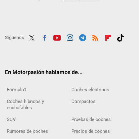
Síguenos
Twit
Fac
Yout
Inst
Tele
RSS
Flip
Tikt
ter
ebo
ube
agra
gra
boar
ok
ok
m
m
d
En Motorpasión hablamos de...
Fórmula1
Coches eléctricos
Coches híbridos y
Compactos
enchufables
SUV
Pruebas de coches
Rumores de coches
Precios de coches