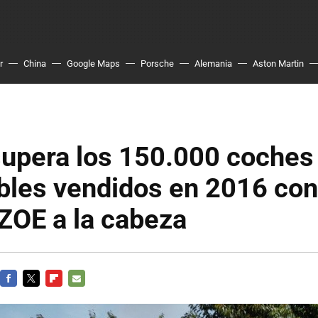
r
China
Google Maps
Porsche
Alemania
Aston Martin
supera los 150.000 coches
bles vendidos en 2016 con
ZOE a la cabeza
FACEBOOK
TWITTER
FLIPBOARD
E-
MAIL