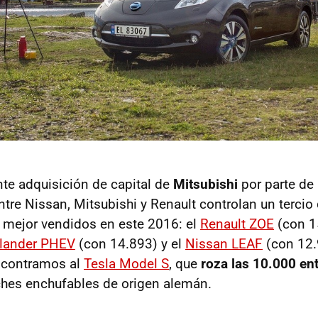
nte adquisición de capital de
Mitsubishi
por parte de
ntre Nissan, Mitsubishi y Renault controlan un terci
 mejor vendidos en este 2016: el
Renault ZOE
(con 1
tlander PHEV
(con 14.893) y el
Nissan LEAF
(con 12.
encontramos al
Tesla Model S
, que
roza las 10.000 en
ches enchufables de origen alemán.