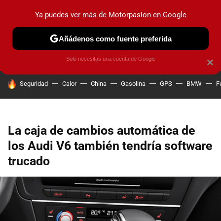
Ya puedes ver más de Motorpasion en Google
PRUEBAS
COCHES ELÉCTRICOS
OBSERVATORIO
F1
Añádenos como fuente preferida
Solo necesitas una cuenta de Google
×
HOY SE HABLA DE
Seguridad
Calor
China
Gasolina
GPS
BMW
F
La caja de cambios automática de
los Audi V6 también tendría software
trucado