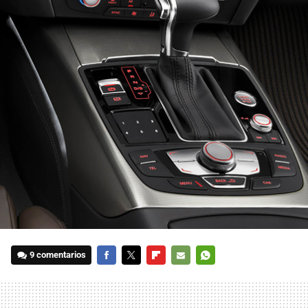
9 comentarios
FACEBOOK
TWITTER
FLIPBOARD
E-
WHATSAPP
MAIL