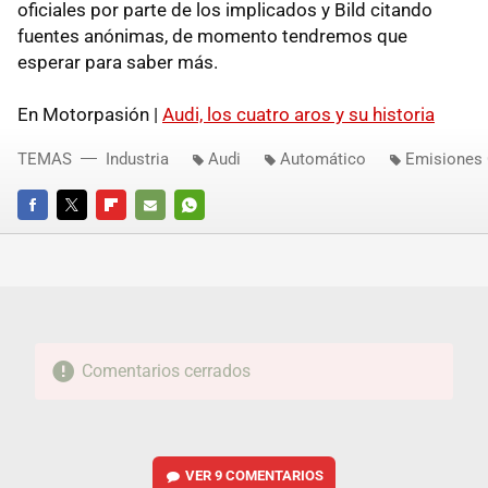
oficiales por parte de los implicados y Bild citando
fuentes anónimas, de momento tendremos que
esperar para saber más.
En Motorpasión |
Audi, los cuatro aros y su historia
TEMAS
Industria
Audi
Automático
Emisiones
FACEBOOK
TWITTER
FLIPBOARD
E-
WHATSAPP
MAIL
Comentarios cerrados
VER
9 COMENTARIOS