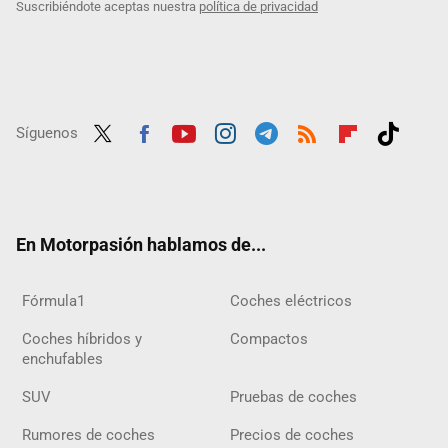
Suscribiéndote aceptas nuestra
política de privacidad
Síguenos
Twit
Fac
Yout
Inst
Tele
RSS
Flip
Tikt
ter
ebo
ube
agra
gra
boar
ok
ok
m
m
d
En Motorpasión hablamos de...
Fórmula1
Coches eléctricos
Coches híbridos y
Compactos
enchufables
SUV
Pruebas de coches
Rumores de coches
Precios de coches