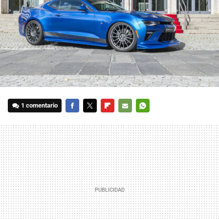
1 comentario
FACEBOOK
TWITTER
FLIPBOARD
E-
WHATSAPP
MAIL