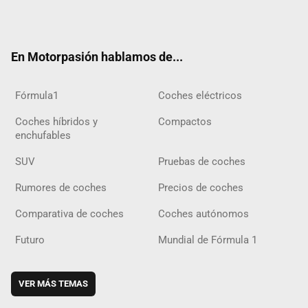
Twit
Fac
Yout
Inst
Tele
RSS
Flip
Tikt
ter
ebo
ube
agra
gra
boar
ok
ok
m
m
d
En Motorpasión hablamos de...
Fórmula1
Coches eléctricos
Coches híbridos y
Compactos
enchufables
SUV
Pruebas de coches
Rumores de coches
Precios de coches
Comparativa de coches
Coches autónomos
Futuro
Mundial de Fórmula 1
VER MÁS TEMAS