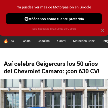
Ya puedes ver más de Motorpasion en Google
PRUEBAS
COCHES ELÉCTRICOS
OBSERVATORIO
F1
Añádenos como fuente preferida
Solo necesitas una cuenta de Google
×
HOY SE HABLA DE
DGT
China
Gasolina
Xiaomi
Mercedes-Benz
Peug
Así celebra Geigercars los 50 años
del Chevrolet Camaro: ¡con 630 CV!