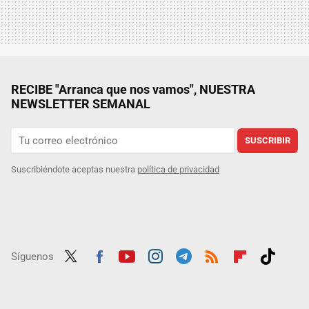
RECIBE "Arranca que nos vamos", NUESTRA
NEWSLETTER SEMANAL
SUSCRIBIR
Suscribiéndote aceptas nuestra
política de privacidad
Síguenos
Twit
Fac
Yout
Inst
Tele
RSS
Flip
Tikt
ter
ebo
ube
agra
gra
boar
ok