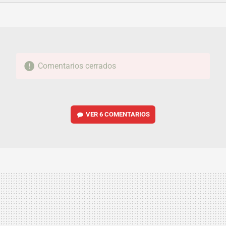
FACEBOOK
TWITTER
FLIPBOARD
E-
WHATSAPP
MAIL
Comentarios cerrados
VER
6 COMENTARIOS