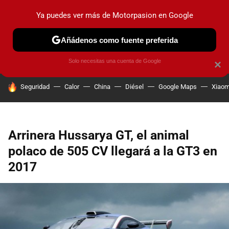
Ya puedes ver más de Motorpasion en Google
PRUEBAS
COCHES ELÉCTRICOS
OBSERVATORIO
F1
Añádenos como fuente preferida
Solo necesitas una cuenta de Google
×
HOY SE HABLA DE
Seguridad
Calor
China
Diésel
Google Maps
Xiaom
Arrinera Hussarya GT, el animal
polaco de 505 CV llegará a la GT3 en
2017