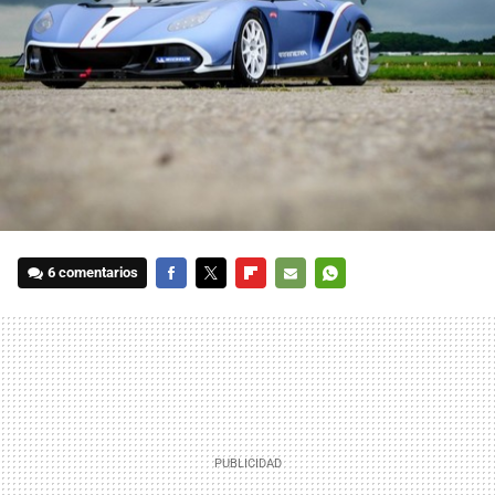
6 comentarios
FACEBOOK
TWITTER
FLIPBOARD
E-
WHATSAPP
MAIL