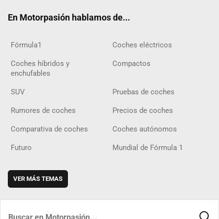
ok
m
m
d
En Motorpasión hablamos de...
Fórmula1
Coches eléctricos
Coches híbridos y
Compactos
enchufables
SUV
Pruebas de coches
Rumores de coches
Precios de coches
Comparativa de coches
Coches autónomos
Futuro
Mundial de Fórmula 1
VER MÁS TEMAS