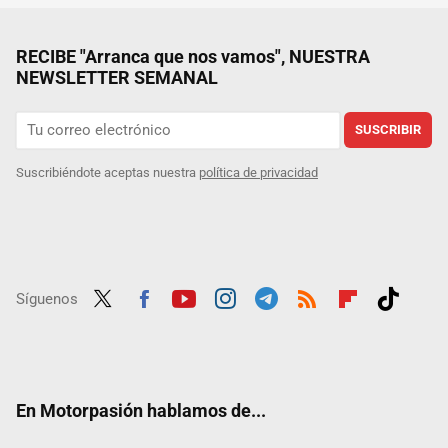
RECIBE "Arranca que nos vamos", NUESTRA
NEWSLETTER SEMANAL
SUSCRIBIR
Suscribiéndote aceptas nuestra
política de privacidad
Síguenos
Twit
Fac
Yout
Inst
Tele
RSS
Flip
Tikt
ter
ebo
ube
agra
gra
boar
ok
ok
m
m
d
En Motorpasión hablamos de...