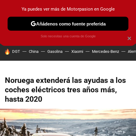
Ya puedes ver más de Motorpasion en Google
PRUEBAS
COCHES ELÉCTRICOS
OBSERVATORIO
F1
Añádenos como fuente preferida
Solo necesitas una cuenta de Google
×
HOY SE HABLA DE
DGT
China
Gasolina
Xiaomi
Mercedes-Benz
Alem
Noruega extenderá las ayudas a los
coches eléctricos tres años más,
hasta 2020