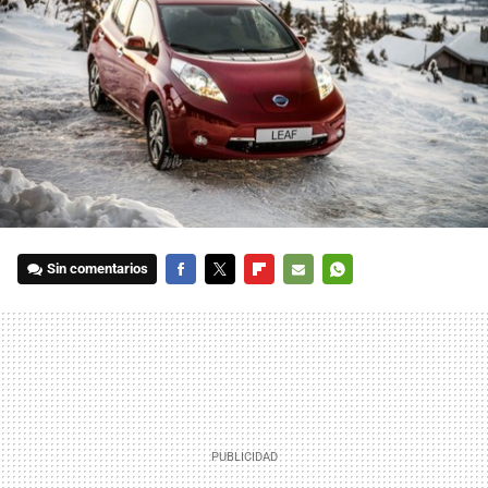
Sin comentarios
FACEBOOK
TWITTER
FLIPBOARD
E-
WHATSAPP
MAIL