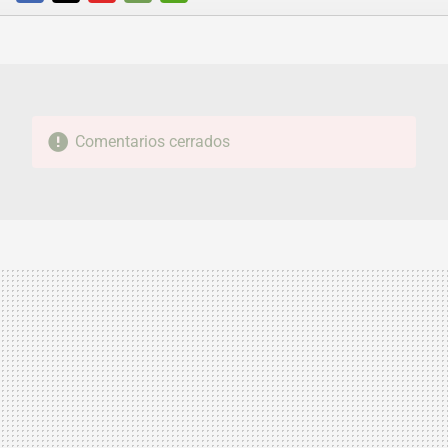
FACEBOOK
TWITTER
FLIPBOARD
E-
WHATSAPP
MAIL
Comentarios cerrados