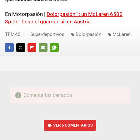
En Motorpasión |
Dolorpasión™: un McLaren 650S
Spider besó el guardarrail en Austria
TEMAS
Superdeportivos
Dolorpasión
McLaren
FACEBOOK
TWITTER
FLIPBOARD
E-
WHATSAPP
MAIL
Comentarios cerrados
VER
6 COMENTARIOS