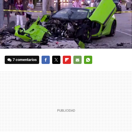
7 comentarios
FACEBOOK
TWITTER
FLIPBOARD
E-
WHATSAPP
MAIL