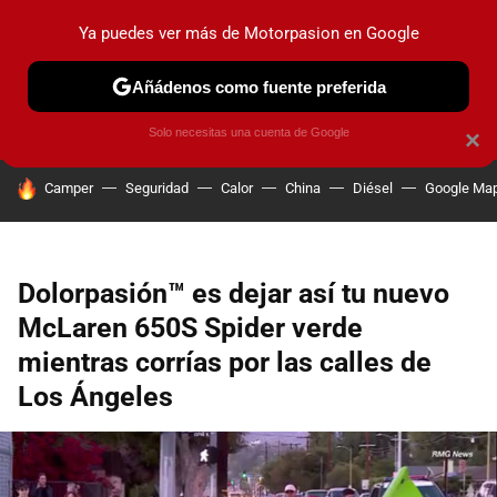
Ya puedes ver más de Motorpasion en Google
PRUEBAS
COCHES ELÉCTRICOS
OBSERVATORIO
F1
Añádenos como fuente preferida
Solo necesitas una cuenta de Google
×
HOY SE HABLA DE
Camper
Seguridad
Calor
China
Diésel
Google Ma
Dolorpasión™ es dejar así tu nuevo
McLaren 650S Spider verde
mientras corrías por las calles de
Los Ángeles