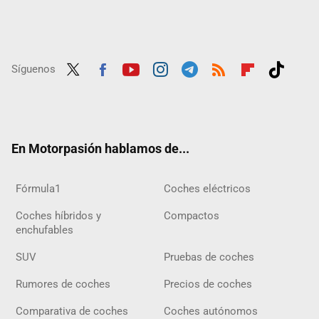
Síguenos
Twit
Fac
Yout
Inst
Tele
RSS
Flip
Tikt
ter
ebo
ube
agra
gra
boar
ok
ok
m
m
d
En Motorpasión hablamos de...
Fórmula1
Coches eléctricos
Coches híbridos y
Compactos
enchufables
SUV
Pruebas de coches
Rumores de coches
Precios de coches
Comparativa de coches
Coches autónomos