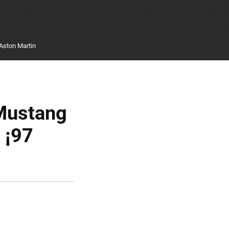
Aston Martin
 Mustang
 ¡97