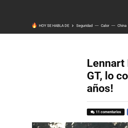
HOY SE HABLA DE
Seguridad
Calor
China
Lennart 
GT, lo c
años!
11 comentarios