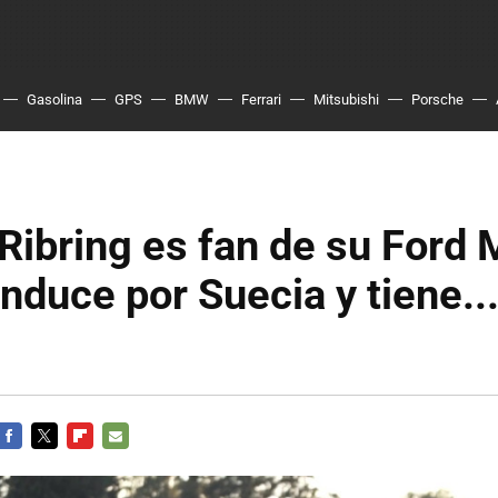
Gasolina
GPS
BMW
Ferrari
Mitsubishi
Porsche
Ribring es fan de su Ford
onduce por Suecia y tiene...
FACEBOOK
TWITTER
FLIPBOARD
E-
MAIL