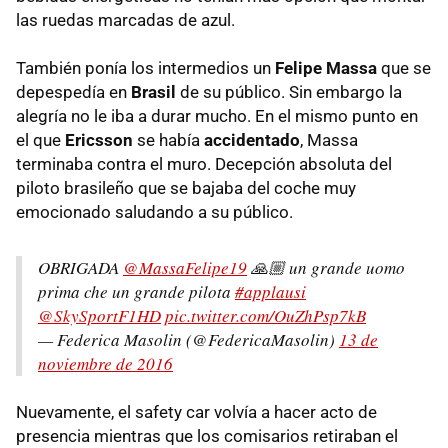
las ruedas marcadas de azul.
También ponía los intermedios un
Felipe Massa
que se
depespedía en
Brasil
de su público. Sin embargo la
alegría no le iba a durar mucho. En el mismo punto en
el que
Ericsson
se había
accidentado
, Massa
terminaba contra el muro. Decepción absoluta del
piloto brasileño que se bajaba del coche muy
emocionado saludando a su público.
OBRIGADA
@MassaFelipe19
🙏🏼 un grande uomo
prima che un grande pilota
#applausi
@SkySportF1HD
pic.twitter.com/OuZhPsp7kB
— Federica Masolin (@FedericaMasolin)
13 de
noviembre de 2016
Nuevamente, el safety car volvía a hacer acto de
presencia mientras que los comisarios retiraban el