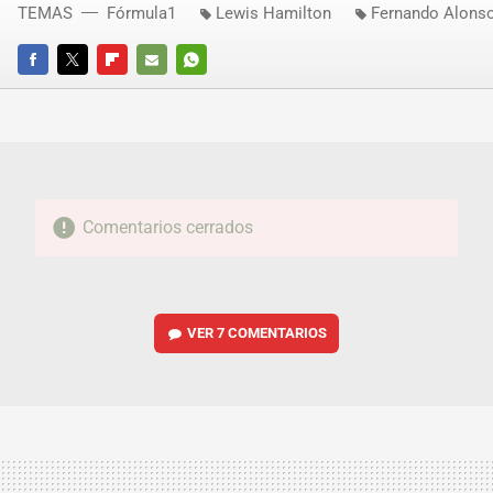
TEMAS
Fórmula1
Lewis Hamilton
Fernando Alons
FACEBOOK
TWITTER
FLIPBOARD
E-
WHATSAPP
MAIL
Comentarios cerrados
VER
7 COMENTARIOS