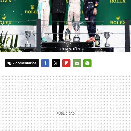
7 comentarios
FACEBOOK
TWITTER
FLIPBOARD
E-
WHATSAPP
MAIL