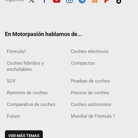
Twit
Fac
Yout
Inst
Tele
RSS
Flip
Tikt
ter
ebo
ube
agra
gra
boar
ok
ok
m
m
d
En Motorpasión hablamos de...
Fórmula1
Coches eléctricos
Coches híbridos y
Compactos
enchufables
SUV
Pruebas de coches
Rumores de coches
Precios de coches
Comparativa de coches
Coches autónomos
Futuro
Mundial de Fórmula 1
VER MÁS TEMAS