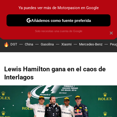
Ya puedes ver más de Motorpasion en Google
PRUEBAS
COCHES ELÉCTRICOS
OBSERVATORIO
F1
Añádenos como fuente preferida
Solo necesitas una cuenta de Google
×
HOY SE HABLA DE
DGT
China
Gasolina
Xiaomi
Mercedes-Benz
Peug
Lewis Hamilton gana en el caos de
Interlagos