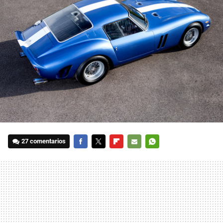
27 comentarios
FACEBOOK
TWITTER
FLIPBOARD
E-
WHATSAPP
MAIL