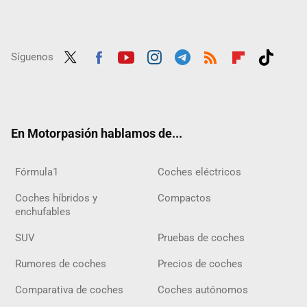
Síguenos
Twit
Fac
Yout
Inst
Tele
RSS
Flip
Tikt
ter
ebo
ube
agra
gra
boar
ok
ok
m
m
d
En Motorpasión hablamos de...
Fórmula1
Coches eléctricos
Coches híbridos y
Compactos
enchufables
SUV
Pruebas de coches
Rumores de coches
Precios de coches
Comparativa de coches
Coches autónomos