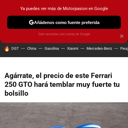
Ya puedes ver más de Motorpasion en Google
MENÚ
NUEVO
Añádenos como fuente preferida
PRUEBAS
COCHES ELÉCTRICOS
OBSERVATORIO
F1
Solo necesitas una cuenta de Google
×
HOY SE HABLA DE
DGT
China
Gasolina
Xiaomi
Mercedes-Benz
Peug
Agárrate, el precio de este Ferrari
250 GTO hará temblar muy fuerte tu
bolsillo