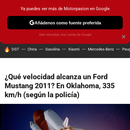
Ya puedes ver más de Motorpasion en Google
PRUEBAS
COCHES ELÉCTRICOS
OBSERVATORIO
F1
Añádenos como fuente preferida
Solo necesitas una cuenta de Google
×
HOY SE HABLA DE
DGT
China
Gasolina
Xiaomi
Mercedes-Benz
Peug
¿Qué velocidad alcanza un Ford
Mustang 2011? En Oklahoma, 335
km/h (según la policía)