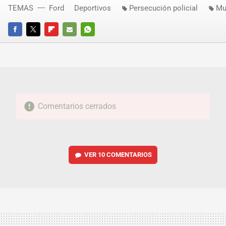
TEMAS
Ford
Deportivos
Persecución policial
Mul
FACEBOOK
TWITTER
FLIPBOARD
E-
WHATSAPP
MAIL
Comentarios cerrados
VER
10 COMENTARIOS