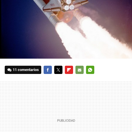
11 comentarios
FACEBOOK
TWITTER
FLIPBOARD
E-
WHATSAPP
MAIL