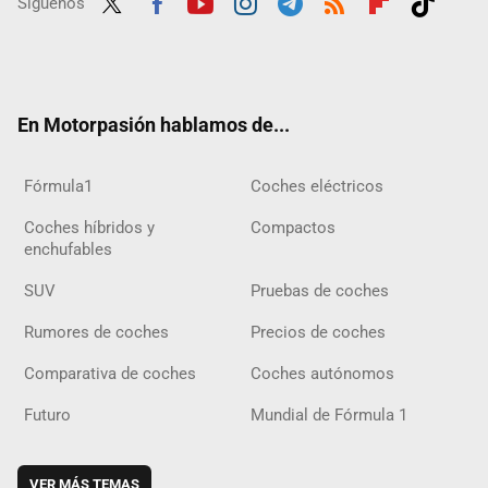
Síguenos
Twit
Fac
Yout
Inst
Tele
RSS
Flip
Tikt
ter
ebo
ube
agra
gra
boar
ok
ok
m
m
d
En Motorpasión hablamos de...
Fórmula1
Coches eléctricos
Coches híbridos y
Compactos
enchufables
SUV
Pruebas de coches
Rumores de coches
Precios de coches
Comparativa de coches
Coches autónomos
Futuro
Mundial de Fórmula 1
VER MÁS TEMAS