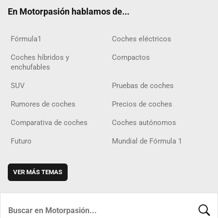
ok
m
m
d
En Motorpasión hablamos de...
Fórmula1
Coches eléctricos
Coches híbridos y
Compactos
enchufables
SUV
Pruebas de coches
Rumores de coches
Precios de coches
Comparativa de coches
Coches autónomos
Futuro
Mundial de Fórmula 1
VER MÁS TEMAS