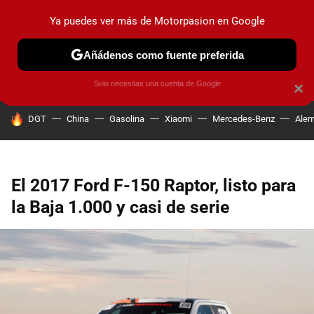
Ya puedes ver más de Motorpasion en Google
PRUEBAS
COCHES ELÉCTRICOS
OBSERVATORIO
F1
Añádenos como fuente preferida
Solo necesitas una cuenta de Google
×
HOY SE HABLA DE
DGT
China
Gasolina
Xiaomi
Mercedes-Benz
Alem
El 2017 Ford F-150 Raptor, listo para
la Baja 1.000 y casi de serie