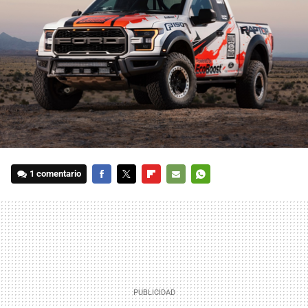
1 comentario
FACEBOOK
TWITTER
FLIPBOARD
E-
WHATSAPP
MAIL