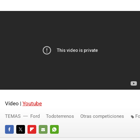
Vídeo |
Youtube
TEMAS
Ford
Todoterrenos
Otras competiciones
Fo
FACEBOOK
TWITTER
FLIPBOARD
E-
WHATSAPP