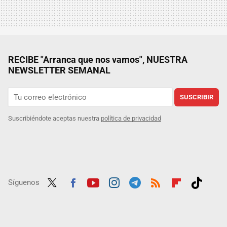
RECIBE "Arranca que nos vamos", NUESTRA
NEWSLETTER SEMANAL
SUSCRIBIR
Suscribiéndote aceptas nuestra
política de privacidad
Síguenos
Twit
Fac
Yout
Inst
Tele
RSS
Flip
Tikt
ter
ebo
ube
agra
gra
boar
ok