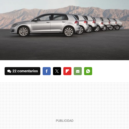
22 comentarios
FACEBOOK
TWITTER
FLIPBOARD
E-
WHATSAPP
MAIL