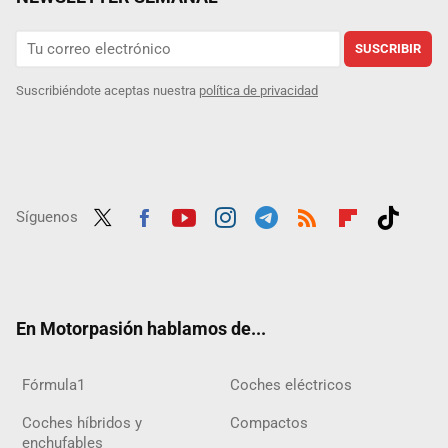
SUSCRIBIR
Suscribiéndote aceptas nuestra
política de privacidad
Síguenos
Twit
Fac
Yout
Inst
Tele
RSS
Flip
Tikt
ter
ebo
ube
agra
gra
boar
ok
ok
m
m
d
En Motorpasión hablamos de...
Fórmula1
Coches eléctricos
Coches híbridos y
Compactos
enchufables