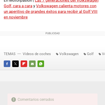
En Motorpasión |
Las 7 generaciones del Volkswagen
Golf, cara a cara
y
Volkswagen calienta motores con
un aperitivo de grandes éxitos para recibir al Golf VIII
en noviembre
TEMAS
Vídeos de coches
Volkswagen
Golf
V
FACEBOOK
TWITTER
FLIPBOARD
E-
WHATSAPP
MAIL
Comentarios cerrados