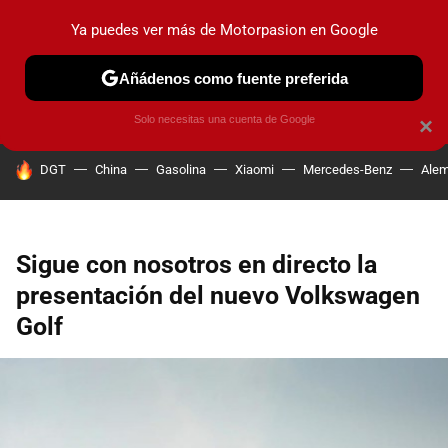
Ya puedes ver más de Motorpasion en Google
PRUEBAS
COCHES ELÉCTRICOS
OBSERVATORIO
F1
Añádenos como fuente preferida
Solo necesitas una cuenta de Google
×
HOY SE HABLA DE
DGT
China
Gasolina
Xiaomi
Mercedes-Benz
Alem
Sigue con nosotros en directo la
presentación del nuevo Volkswagen
Golf