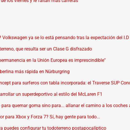
de los viernes y le faltan más carreras
o? Volkswagen ya se lo está pensando tras la expectación del I.
terreno, que resulta ser un Clase G disfrazado
permanencia en la Unión Europea es imprescindible"
 berlina más rápida en Nürburgring
ncept para surferos con tabla incorporada: el Traverse SUP Con
rrollar un superdeportivo al estilo del McLaren F1
no para quemar goma sino para... allanar el camino a los coche
 para Xbox y Forza 7? Sí, hay gente para todo...
a puedes configurar tu todoterreno postapocalíptico