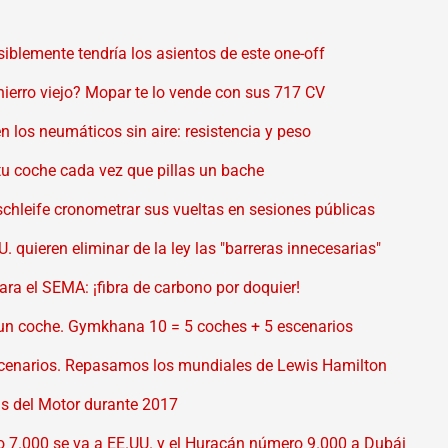
lemente tendría los asientos de este one-off
 hierro viejo? Mopar te lo vende con sus 717 CV
n los neumáticos sin aire: resistencia y peso
tu coche cada vez que pillas un bache
schleife cronometrar sus vueltas en sesiones públicas
quieren eliminar de la ley las "barreras innecesarias"
a el SEMA: ¡fibra de carbono por doquier!
 un coche. Gymkhana 10 = 5 coches + 5 escenarios
cenarios. Repasamos los mundiales de Lewis Hamilton
as del Motor durante 2017
o 7.000 se va a EE.UU. y el Huracán número 9.000 a Dubái