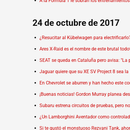
A la Fórmula 1 le sobran los entrenamientos 
24 de octubre de 2017
¿Resucitar al Kübelwagen para electrificarl
Ares X-Raid es el nombre de este brutal todo
SEAT se queda en Cataluña pero avisa: "La 
Jaguar quiere que su XE SV Project 8 sea la
En Chevrolet se aburren y han hecho este co
¡Buenas noticias! Gordon Murray planea desa
Subaru estrena circuitos de pruebas, pero 
¿Un Lamborghini Aventador como controlador
Si te gustó el monstuoso Rezvani Tank, ahor