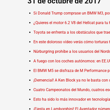
31 de octubre de 2017
Si Donald Trump comprase un BMW M3, posib
¿Quieres el motor 6.2 V8 del Hellcat para tu
Toyota se enfrenta a los obstáculos que trae
En este doloroso vídeo verás cómo torturas 
Nürburgring prohíbe a los usuarios del Nord
A fuego con los coches autónomos: en EE.UU. 
El BMW M5 se disfraza de M Performance par
¡Demencial! A Ken Block ya no le basta con
Cuatro Campeonatos del Mundo, cuatros es
Esto ha sido lo más innovador en tecnologí
¡Fiesta en Lamborghini! El Aventador númer