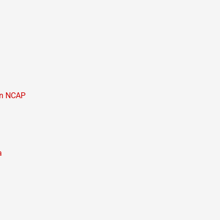
tin NCAP
a