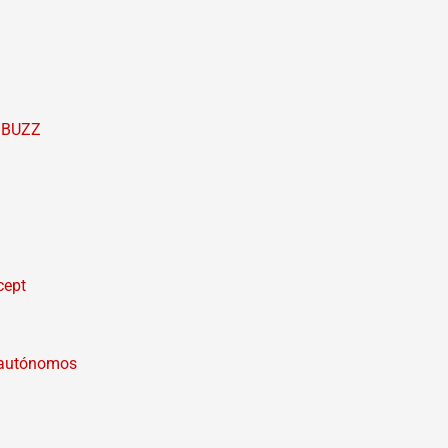
D BUZZ
cept
s autónomos