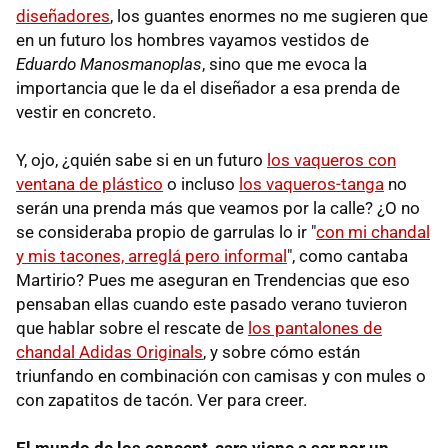
diseñadores
, los guantes enormes no me sugieren que
en un futuro los hombres vayamos vestidos de
Eduardo Manosmanoplas
, sino que me evoca la
importancia que le da el diseñador a esa prenda de
vestir en concreto.
Y, ojo, ¿quién sabe si en un futuro
los vaqueros con
ventana de plástico
o incluso
los vaqueros-tanga
no
serán una prenda más que veamos por la calle? ¿O no
se consideraba propio de garrulas lo ir "
con mi chandal
y mis tacones, arreglá pero informal
", como cantaba
Martirio? Pues me aseguran en Trendencias que eso
pensaban ellas cuando este pasado verano tuvieron
que hablar sobre el rescate de
los pantalones de
chandal Adidas Originals
, y sobre cómo están
triunfando en combinación con camisas y con mules o
con zapatitos de tacón. Ver para creer.
El mundo de los concept-cars viene a ser por un