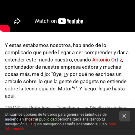
Y estas estábamos nosotros, hablando de lo
complicado que puede llegar a ser comprender y dar a
entender este mundo nuestro, cuando
Antonio Ortiz
,
confundador de nuestra empresa editora y muchas
cosas más, me dijo: "Oye, ¿y por qué no escribes un
artículo sobre 'lo que la gente de gadgets no entiende
sobre la tecnología del Motor'?". Y luego llegué hasta
aquí.
TEMAS
Prototipos
Tecnología
Diseño de coches
Utilizamos cookies de terceros para generar estadísticas de
audiencia y mostrar publicidad personalizada analizando tu
navegación. Si sigues navegando estarás aceptando su uso.
Más
información
FACEBOOK
TWITTER
FLIPBOARD
E-
WHATSAPP