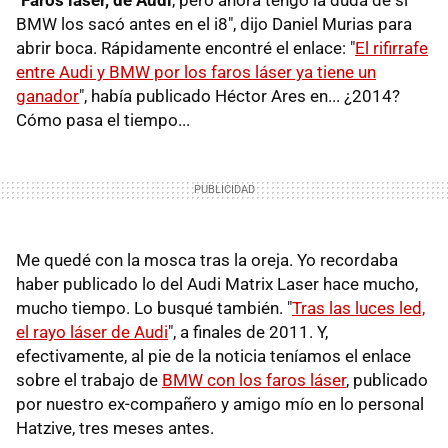
"
Faros láser, de Audi
, pero ahora tengo la duda de si
BMW los sacó antes en el i8", dijo Daniel Murias para
abrir boca. Rápidamente encontré el enlace: "
El rifirrafe
entre Audi y BMW por los faros láser ya tiene un
ganador
", había publicado Héctor Ares en... ¿2014?
Cómo pasa el tiempo...
Me quedé con la mosca tras la oreja. Yo recordaba
haber publicado lo del Audi Matrix Laser hace mucho,
mucho tiempo. Lo busqué también. "
Tras las luces led,
el rayo láser de Audi
", a finales de 2011. Y,
efectivamente, al pie de la noticia teníamos el enlace
sobre el trabajo de
BMW con los faros láser
, publicado
por nuestro ex-compañero y amigo mío en lo personal
Hatzive, tres meses antes.