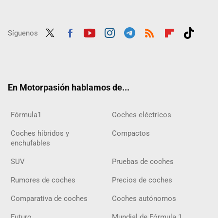
Síguenos
Twit
Fac
Yout
Inst
Tele
RSS
Flip
Tikt
ter
ebo
ube
agra
gra
boar
ok
ok
m
m
d
En Motorpasión hablamos de...
Fórmula1
Coches eléctricos
Coches híbridos y
Compactos
enchufables
SUV
Pruebas de coches
Rumores de coches
Precios de coches
Comparativa de coches
Coches autónomos
Futuro
Mundial de Fórmula 1