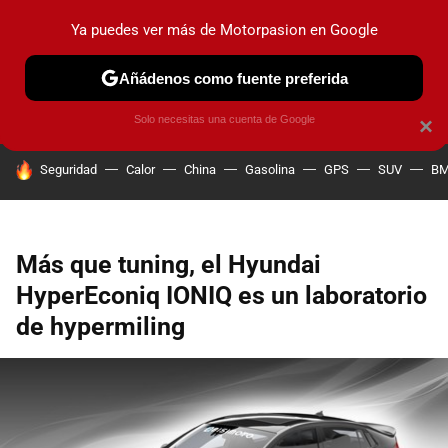
Ya puedes ver más de Motorpasion en Google
PRUEBAS
COCHES ELÉCTRICOS
OBSERVATORIO
F1
Añádenos como fuente preferida
Solo necesitas una cuenta de Google
×
HOY SE HABLA DE
Seguridad
Calor
China
Gasolina
GPS
SUV
B
Más que tuning, el Hyundai
HyperEconiq IONIQ es un laboratorio
de hypermiling