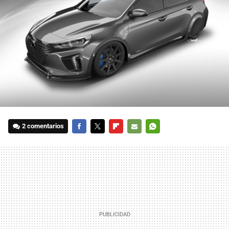
2 comentarios
FACEBOOK
TWITTER
FLIPBOARD
E-
WHATSAPP
MAIL