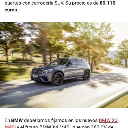
puertas con carrocería SUV. Su precio es de
80.110
euros
.
En
BMW
deberíamos fijarnos en los nuevos
BMW X3
M40i
y el futuro BMW X4 M40i, que con 360 CV de