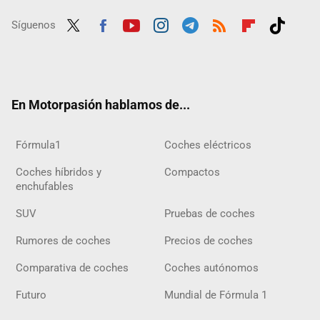
Síguenos
Twit
Fac
Yout
Inst
Tele
RSS
Flip
Tikt
ter
ebo
ube
agra
gra
boar
ok
ok
m
m
d
En Motorpasión hablamos de...
Fórmula1
Coches eléctricos
Coches híbridos y
Compactos
enchufables
SUV
Pruebas de coches
Rumores de coches
Precios de coches
Comparativa de coches
Coches autónomos
Futuro
Mundial de Fórmula 1