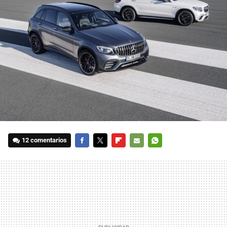
12 comentarios
FACEBOOK
TWITTER
FLIPBOARD
E-
WHATSAPP
MAIL