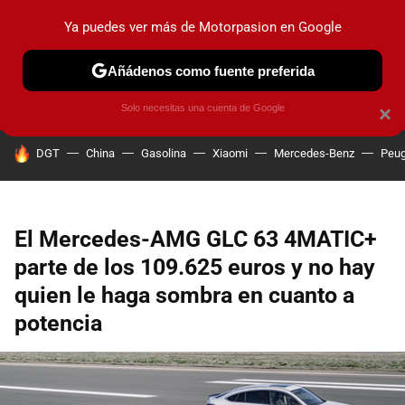
Ya puedes ver más de Motorpasion en Google
PRUEBAS
COCHES ELÉCTRICOS
OBSERVATORIO
F1
Añádenos como fuente preferida
Solo necesitas una cuenta de Google
×
HOY SE HABLA DE
DGT
China
Gasolina
Xiaomi
Mercedes-Benz
Peug
El Mercedes-AMG GLC 63 4MATIC+
parte de los 109.625 euros y no hay
quien le haga sombra en cuanto a
potencia