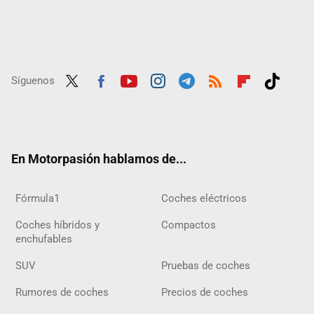
Síguenos
Twit
Fac
Yout
Inst
Tele
RSS
Flip
Tikt
ter
ebo
ube
agra
gra
boar
ok
ok
m
m
d
En Motorpasión hablamos de...
Fórmula1
Coches eléctricos
Coches híbridos y
Compactos
enchufables
SUV
Pruebas de coches
Rumores de coches
Precios de coches