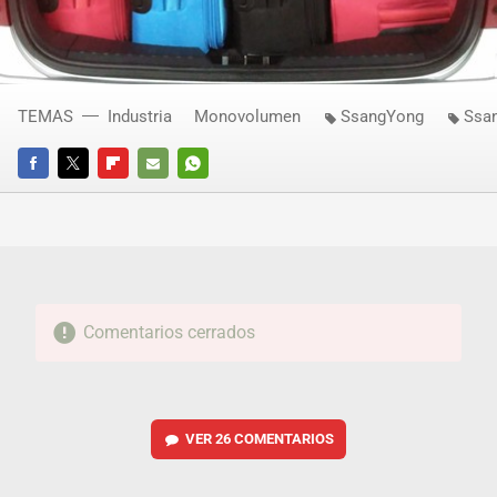
TEMAS
Industria
Monovolumen
SsangYong
Ssa
FACEBOOK
TWITTER
FLIPBOARD
E-
WHATSAPP
MAIL
Comentarios cerrados
VER
26 COMENTARIOS