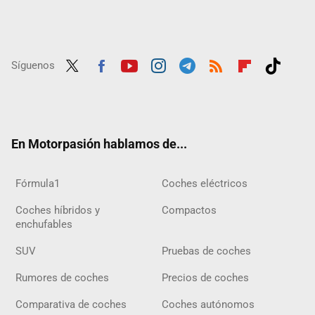
Síguenos
Twit
Fac
Yout
Inst
Tele
RSS
Flip
Tikt
ter
ebo
ube
agra
gra
boar
ok
ok
m
m
d
En Motorpasión hablamos de...
Fórmula1
Coches eléctricos
Coches híbridos y
Compactos
enchufables
SUV
Pruebas de coches
Rumores de coches
Precios de coches
Comparativa de coches
Coches autónomos