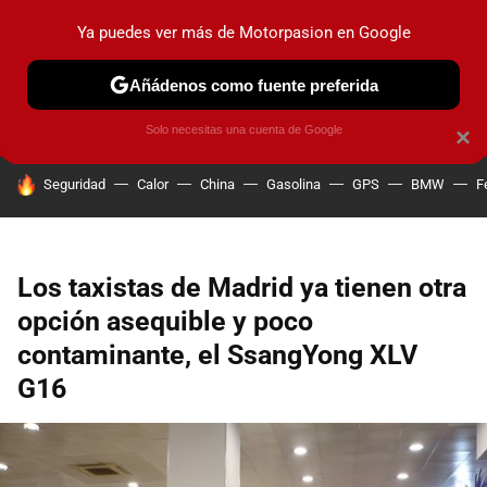
Ya puedes ver más de Motorpasion en Google
PRUEBAS
COCHES ELÉCTRICOS
OBSERVATORIO
F1
Añádenos como fuente preferida
Solo necesitas una cuenta de Google
×
HOY SE HABLA DE
Seguridad
Calor
China
Gasolina
GPS
BMW
F
Los taxistas de Madrid ya tienen otra
opción asequible y poco
contaminante, el SsangYong XLV
G16