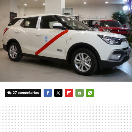
27 comentarios
FACEBOOK
TWITTER
FLIPBOARD
E-
WHATSAPP
MAIL