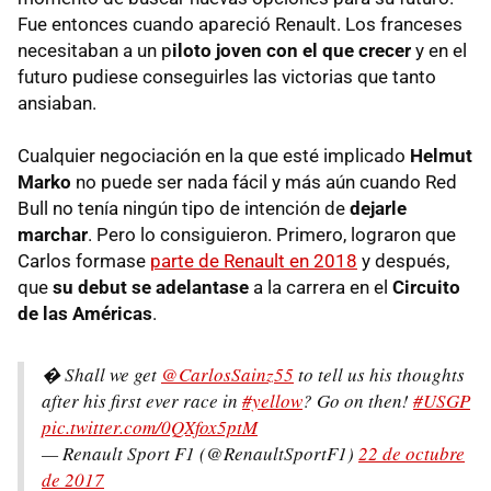
Fue entonces cuando apareció Renault. Los franceses
necesitaban a un p
iloto joven con el que crecer
y en el
futuro pudiese conseguirles las victorias que tanto
ansiaban.
Cualquier negociación en la que esté implicado
Helmut
Marko
no puede ser nada fácil y más aún cuando Red
Bull no tenía ningún tipo de intención de
dejarle
marchar
. Pero lo consiguieron. Primero, lograron que
Carlos formase
parte de Renault en 2018
y después,
que
su debut se adelantase
a la carrera en el
Circuito
de las Américas
.
� Shall we get
@CarlosSainz55
to tell us his thoughts
after his first ever race in
#yellow
? Go on then!
#USGP
pic.twitter.com/0QXfox5ptM
— Renault Sport F1 (@RenaultSportF1)
22 de octubre
de 2017