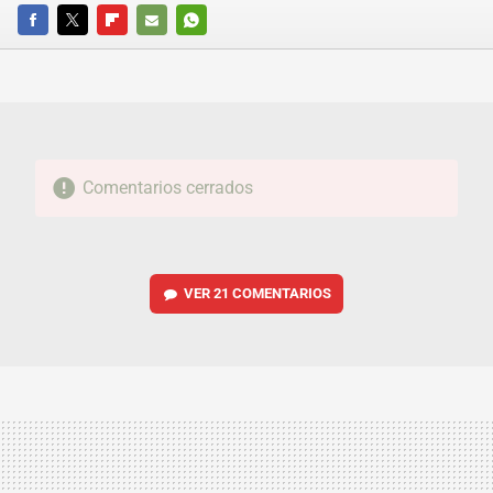
FACEBOOK
TWITTER
FLIPBOARD
E-
WHATSAPP
MAIL
Comentarios cerrados
VER
21 COMENTARIOS