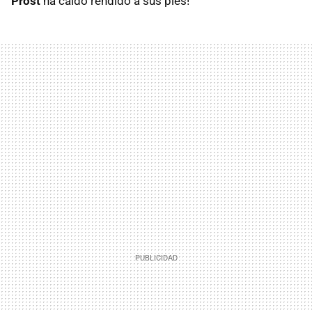
Prost
ha caído rendido a sus pies!