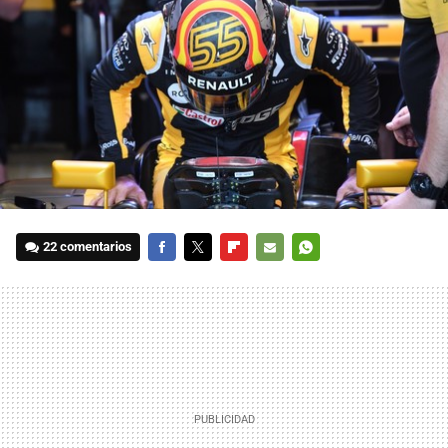
22 comentarios
FACEBOOK
TWITTER
FLIPBOARD
E-
WHATSAPP
MAIL