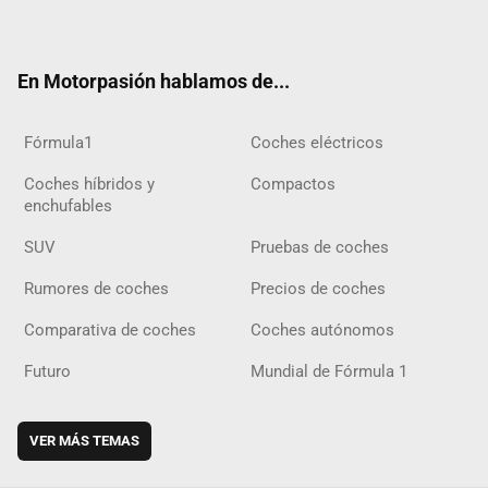
ter
ebo
ube
agra
gra
boar
ok
ok
m
m
d
En Motorpasión hablamos de...
Fórmula1
Coches eléctricos
Coches híbridos y
Compactos
enchufables
SUV
Pruebas de coches
Rumores de coches
Precios de coches
Comparativa de coches
Coches autónomos
Futuro
Mundial de Fórmula 1
VER MÁS TEMAS