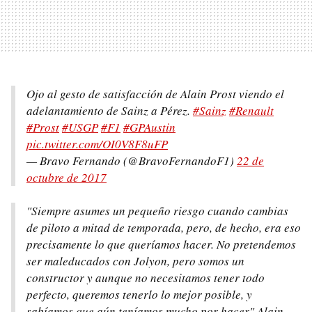
Ojo al gesto de satisfacción de Alain Prost viendo el
adelantamiento de Sainz a Pérez.
#Sainz
#Renault
#Prost
#USGP
#F1
#GPAustin
pic.twitter.com/OI0V8F8uFP
— Bravo Fernando (@BravoFernandoF1)
22 de
octubre de 2017
"Siempre asumes un pequeño riesgo cuando cambias
de piloto a mitad de temporada, pero, de hecho, era eso
precisamente lo que queríamos hacer. No pretendemos
ser maleducados con Jolyon, pero somos un
constructor y aunque no necesitamos tener todo
perfecto, queremos tenerlo lo mejor posible, y
sabíamos que aún teníamos mucho por hacer" Alain