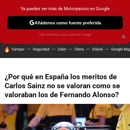
Ya puedes ver más de Motorpasion en Google
PRUEBAS
COCHES ELÉCTRICOS
OBSERVATORIO
F1
Añádenos como fuente preferida
Solo necesitas una cuenta de Google
×
HOY SE HABLA DE
Camper
Seguridad
Calor
China
Diésel
Google Ma
¿Por qué en España los meritos de
Carlos Sainz no se valoran como se
valoraban los de Fernando Alonso?