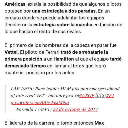
Américas
, existía la posibilidad de que algunos pilotos
optasen por
una estrategia a dos paradas
. En un
circuito donde se puede adelantar los equipos
decidieron la
estrategia sobre la marcha
en función de
lo que hacían el resto de sus rivales.
El primero de los hombres de la cabeza en parar fue
Vettel
. El piloto de Ferrari
trató de arrebatarle la
primera posición
a un
Hamilton
al que el equipo
tardó
demasiado tiempo
en llamar al box y que logró
mantener posición por los pelos.
LAP 19/56: Race leader HAM pits and emerges ahead
of title rival VET - but only just 👀
#USGP
🇺🇸
#F1
pic.twitter.com/0UwFkJM9qi
— Formula 1 (@F1)
22 de octubre de 2017
El liderato de la carrera lo tomó entonces
Max