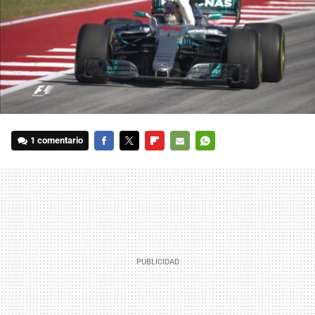
1 comentario
FACEBOOK
TWITTER
FLIPBOARD
E-
WHATSAPP
MAIL