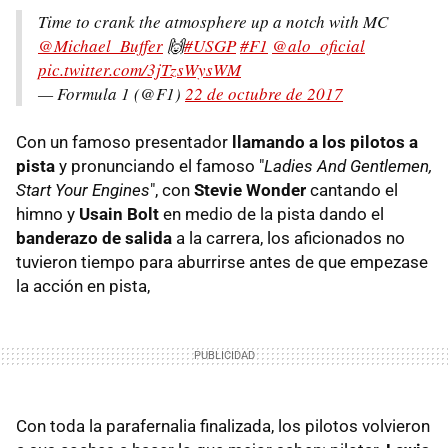
Time to crank the atmosphere up a notch with MC
@Michael_Buffer
🙌
#USGP
#F1
@alo_oficial
pic.twitter.com/3jTzsWysWM
— Formula 1 (@F1)
22 de octubre de 2017
Con un famoso presentador
llamando a los pilotos a
pista
y pronunciando el famoso "
Ladies And Gentlemen,
Start Your Engines
", con
Stevie Wonder
cantando el
himno y
Usain Bolt
en medio de la pista dando el
banderazo de salida
a la carrera, los aficionados no
tuvieron tiempo para aburrirse antes de que empezase
la acción en pista,
Con toda la parafernalia finalizada, los pilotos volvieron