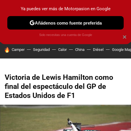
Ya puedes ver más de Motorpasion en Google
PRUEBAS
COCHES ELÉCTRICOS
OBSERVATORIO
F1
Añádenos como fuente preferida
Solo necesitas una cuenta de Google
×
HOY SE HABLA DE
Camper
Seguridad
Calor
China
Diésel
Google Ma
Victoria de Lewis Hamilton como
final del espectáculo del GP de
Estados Unidos de F1