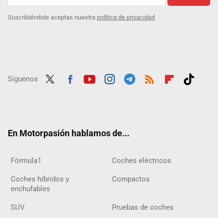
Suscribiéndote aceptas nuestra
política de privacidad
Síguenos
Twit
Fac
Yout
Inst
Tele
RSS
Flip
Tikt
ter
ebo
ube
agra
gra
boar
ok
ok
m
m
d
En Motorpasión hablamos de...
Fórmula1
Coches eléctricos
Coches híbridos y
Compactos
enchufables
SUV
Pruebas de coches