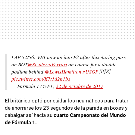
LAP 52/56: VET now up into P3 after this daring pass
on BOT
@ScuderiaFerrari
on course for a double
podium behind
@LewisHamilton
#USGP
🇺🇸
pic.twitter.com/K7t1d2n1bs
— Formula 1 (@F1)
22 de octubre de 2017
El británico optó por cuidar los neumáticos para tratar
de ahorrarse los 23 segundos de la parada en boxes y
cabalgar así hacia su
cuarto Campeonato del Mundo
de Fórmula 1.