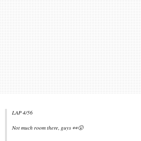
LAP 4/56
Not much room there, guys 👀😮