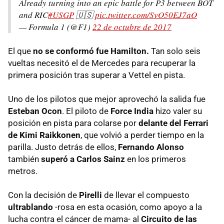
Already turning into an epic battle for P3 between BOT
and RIC
#USGP
🇺🇸
pic.twitter.com/SvO50EJ7aO
— Formula 1 (@F1)
22 de octubre de 2017
El que
no se conformó fue Hamilton.
Tan solo seis
vueltas necesitó el de Mercedes para recuperar la
primera posición tras superar a Vettel en pista.
Uno de los pilotos que mejor aprovechó la salida fue
Esteban Ocon
. El piloto de
Force India
hizo valer su
posición en pista para colarse por
delante del Ferrari
de Kimi Raikkonen
, que volvió a perder tiempo en la
parilla. Justo detrás de ellos,
Fernando Alonso
también
superó a Carlos Sainz
en los primeros
metros.
Con la decisión de
Pirelli
de llevar el compuesto
ultrablando
-rosa en esta ocasión, como apoyo a la
lucha contra el cáncer de mama- al
Circuito de las