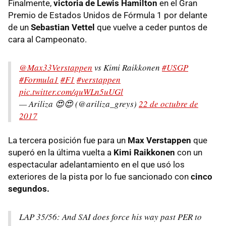
Finalmente,
victoria de Lewis Hamilton
en el Gran
Premio de Estados Unidos de Fórmula 1 por delante
de un
Sebastian Vettel
que vuelve a ceder puntos de
cara al Campeonato.
@Max33Verstappen
vs Kimi Raikkonen
#USGP
#Formula1
#F1
#verstappen
pic.twitter.com/quWLn5uUGl
— Ariliza 😍😍 (@ariliza_greys)
22 de octubre de
2017
La tercera posición fue para un
Max Verstappen
que
superó en la última vuelta a
Kimi Raikkonen
con un
espectacular adelantamiento en el que usó los
exteriores de la pista por lo fue sancionado con
cinco
segundos.
LAP 35/56: And SAI does force his way past PER to