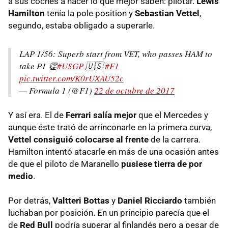
a sus coches a hacer lo que mejor saben: pilotar.
Lewis
Hamilton
tenía la pole position y
Sebastian Vettel
,
segundo, estaba obligado a superarle.
LAP 1/56: Superb start from VET, who passes HAM to
take P1 👏
#USGP
🇺🇸
#F1
pic.twitter.com/K0rUXAU52c
— Formula 1 (@F1)
22 de octubre de 2017
Y así era. El de
Ferrari salía mejor
que el Mercedes y
aunque éste trató de arrinconarle en la primera curva,
Vettel consiguió colocarse al frente
de la carrera.
Hamilton intentó atacarle en más de una ocasión antes
de que el piloto de Maranello
pusiese tierra de por
medio
.
Por detrás,
Valtteri Bottas
y
Daniel Ricciardo
también
luchaban por posición. En un principio parecía que el
de
Red Bull
podría superar al finlandés pero a pesar de