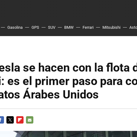
Gasolina
GPS
SUV
BMW
Ferrari
Mitsubishi
Asto
esla se hacen con la flota 
: es el primer paso para c
atos Árabes Unidos
ACEBOOK
TWITTER
FLIPBOARD
E-
MAIL