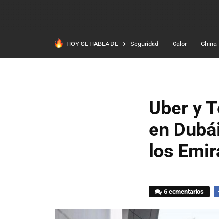
HOY SE HABLA DE
Seguridad
Calor
China
Uber y T
en Dubái
los Emir
6 comentarios
F