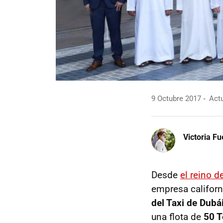
9 Octubre 2017
Actu
Victoria F
Desde
el reino d
empresa califor
del Taxi de Dubá
una flota de
50 T