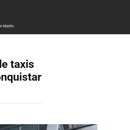
n Martin
de taxis
onquistar