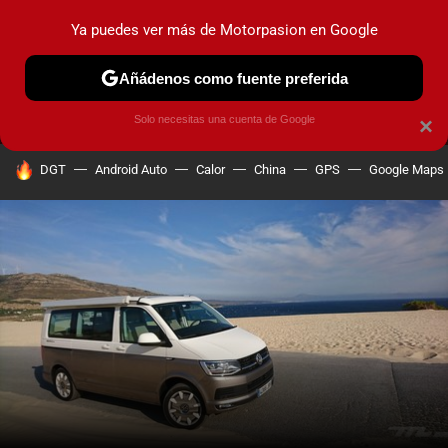
Ya puedes ver más de Motorpasion en Google
MENÚ
NUEVO
Añádenos como fuente preferida
PRUEBAS
COCHES ELÉCTRICOS
OBSERVATORIO
F1
Solo necesitas una cuenta de Google
×
HOY SE HABLA DE
DGT
Android Auto
Calor
China
GPS
Google Maps