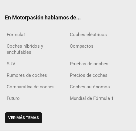
ter
ebo
ube
agra
gra
boar
ok
ok
m
m
d
En Motorpasión hablamos de...
Fórmula1
Coches eléctricos
Coches híbridos y
Compactos
enchufables
SUV
Pruebas de coches
Rumores de coches
Precios de coches
Comparativa de coches
Coches autónomos
Futuro
Mundial de Fórmula 1
VER MÁS TEMAS