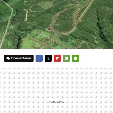
2 comentarios
FACEBOOK
TWITTER
FLIPBOARD
E-
WHATSAPP
MAIL