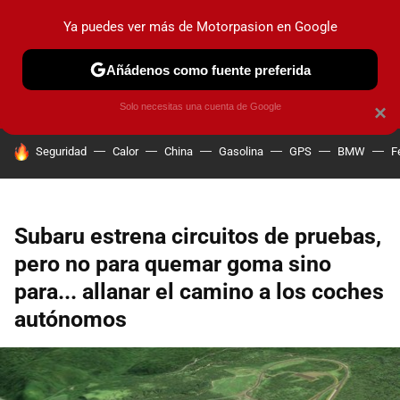
Ya puedes ver más de Motorpasion en Google
PRUEBAS
COCHES ELÉCTRICOS
OBSERVATORIO
F1
Añádenos como fuente preferida
Solo necesitas una cuenta de Google
×
HOY SE HABLA DE
Seguridad
Calor
China
Gasolina
GPS
BMW
F
Subaru estrena circuitos de pruebas,
pero no para quemar goma sino
para... allanar el camino a los coches
autónomos