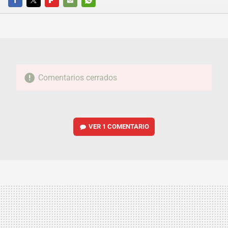
FACEBOOK
TWITTER
FLIPBOARD
E-
WHATSAPP
MAIL
Comentarios cerrados
VER
1 COMENTARIO