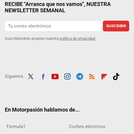
RECIBE "Arranca que nos vamos", NUESTRA
NEWSLETTER SEMANAL
SUSCRIBIR
Suscribiéndote aceptas nuestra
política de privacidad
Síguenos
Twit
Fac
Yout
Inst
Tele
RSS
Flip
Tikt
ter
ebo
ube
agra
gra
boar
ok
ok
m
m
d
En Motorpasión hablamos de...
Fórmula1
Coches eléctricos