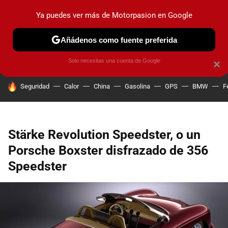
Ya puedes ver más de Motorpasion en Google
PRUEBAS
COCHES ELÉCTRICOS
OBSERVATORIO
F1
Añádenos como fuente preferida
Solo necesitas una cuenta de Google
×
HOY SE HABLA DE
Seguridad
Calor
China
Gasolina
GPS
BMW
F
Stärke Revolution Speedster, o un
Porsche Boxster disfrazado de 356
Speedster