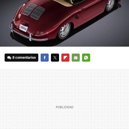
8 comentarios
FACEBOOK
TWITTER
FLIPBOARD
E-
WHATSAPP
MAIL