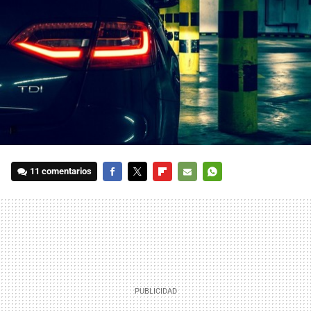
11 comentarios
FACEBOOK
TWITTER
FLIPBOARD
E-
WHATSAPP
MAIL