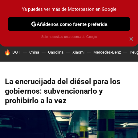
Ya puedes ver más de Motorpasion en Google
PRUEBAS
COCHES ELÉCTRICOS
OBSERVATORIO
F1
Añádenos como fuente preferida
Solo necesitas una cuenta de Google
×
HOY SE HABLA DE
DGT
China
Gasolina
Xiaomi
Mercedes-Benz
Peug
La encrucijada del diésel para los
gobiernos: subvencionarlo y
prohibirlo a la vez