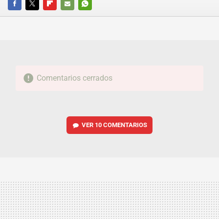
FACEBOOK
TWITTER
FLIPBOARD
E-
WHATSAPP
MAIL
Comentarios cerrados
VER
10 COMENTARIOS