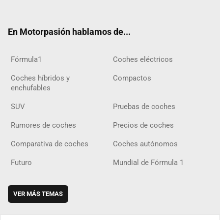
ter
ebo
ube
agra
gra
boar
ok
ok
m
m
d
En Motorpasión hablamos de...
Fórmula1
Coches eléctricos
Coches híbridos y
Compactos
enchufables
SUV
Pruebas de coches
Rumores de coches
Precios de coches
Comparativa de coches
Coches autónomos
Futuro
Mundial de Fórmula 1
VER MÁS TEMAS