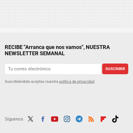
RECIBE "Arranca que nos vamos", NUESTRA
NEWSLETTER SEMANAL
SUSCRIBIR
Suscribiéndote aceptas nuestra
política de privacidad
Síguenos
Twit
Fac
Yout
Inst
Tele
RSS
Flip
Tikt