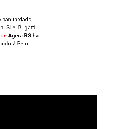
o han tardado
. Si el Bugatti
nte
Agera RS ha
undos! Pero,