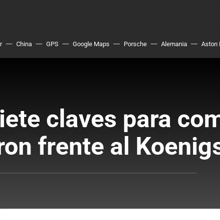
r
China
GPS
Google Maps
Porsche
Alemania
Aston 
siete claves para co
iron frente al Koeni