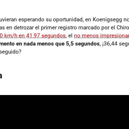
uvieran esperando su oportunidad, en Koenigsegg n
 en detrozar el primer registro marcado por el Chiron
-0 km/h en 41,97 segundos
, el
no menos impresiona
umento en nada menos que 5,5 segundos
, ¡36,44 seg
seguido?
a