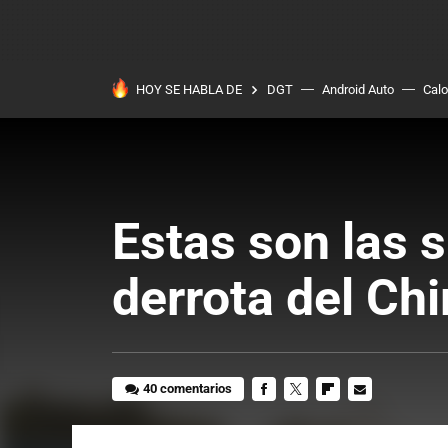
HOY SE HABLA DE
DGT
Android Auto
Calo
Estas son las 
derrota del Ch
40 comentarios
FACEBOOK
TWITTER
FLIPBOARD
E-
MAIL