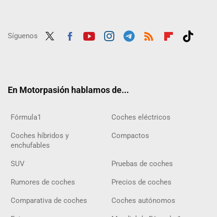
Síguenos
Twit
Fac
Yout
Inst
Tele
RSS
Flip
Tikt
ter
ebo
ube
agra
gra
boar
ok
ok
m
m
d
En Motorpasión hablamos de...
Fórmula1
Coches eléctricos
Coches híbridos y
Compactos
enchufables
SUV
Pruebas de coches
Rumores de coches
Precios de coches
Comparativa de coches
Coches autónomos