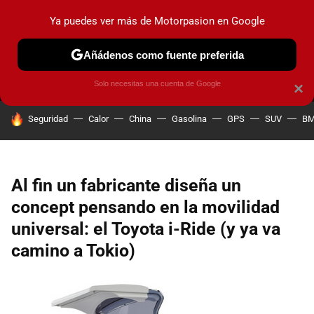
Ya puedes ver más de Motorpasion en Google
MENÚ
NUEVO
Añádenos como fuente preferida
PRUEBAS
COCHES ELÉCTRICOS
OBSERVATORIO
F1
Solo necesitas una cuenta de Google
×
HOY SE HABLA DE
Seguridad
Calor
China
Gasolina
GPS
SUV
B
Al fin un fabricante diseña un
concept pensando en la movilidad
universal: el Toyota i-Ride (y ya va
camino a Tokio)