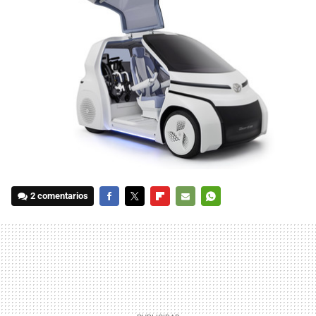
2 comentarios
FACEBOOK
TWITTER
FLIPBOARD
E-
WHATSAPP
MAIL