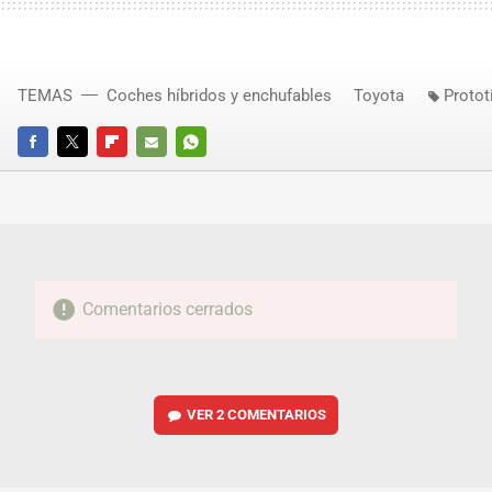
TEMAS
Coches híbridos y enchufables
Toyota
Protot
FACEBOOK
TWITTER
FLIPBOARD
E-
WHATSAPP
MAIL
Comentarios cerrados
VER
2 COMENTARIOS