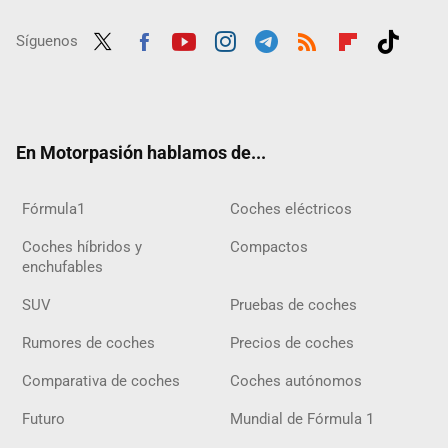
Síguenos
Twit
Fac
Yout
Inst
Tele
RSS
Flip
Tikt
ter
ebo
ube
agra
gra
boar
ok
ok
m
m
d
En Motorpasión hablamos de...
Fórmula1
Coches eléctricos
Coches híbridos y
Compactos
enchufables
SUV
Pruebas de coches
Rumores de coches
Precios de coches
Comparativa de coches
Coches autónomos
Futuro
Mundial de Fórmula 1