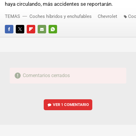
haya circulando, más accidentes se reportarán.
TEMAS
Coches híbridos y enchufables
Chevrolet
Coc
FACEBOOK
TWITTER
FLIPBOARD
E-
WHATSAPP
MAIL
Comentarios cerrados
VER
1 COMENTARIO