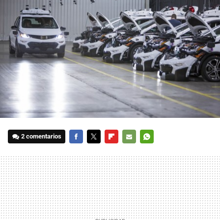
2 comentarios
FACEBOOK
TWITTER
FLIPBOARD
E-
WHATSAPP
MAIL