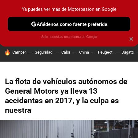
Ya puedes ver más de Motorpasion en Google
PRUEBAS
COCHES ELÉCTRICOS
OBSERVATORIO
F1
Añádenos como fuente preferida
Solo necesitas una cuenta de Google
×
HOY SE HABLA DE
Camper
Seguridad
Calor
China
Peugeot
Bugatti
La flota de vehículos autónomos de
General Motors ya lleva 13
accidentes en 2017, y la culpa es
nuestra