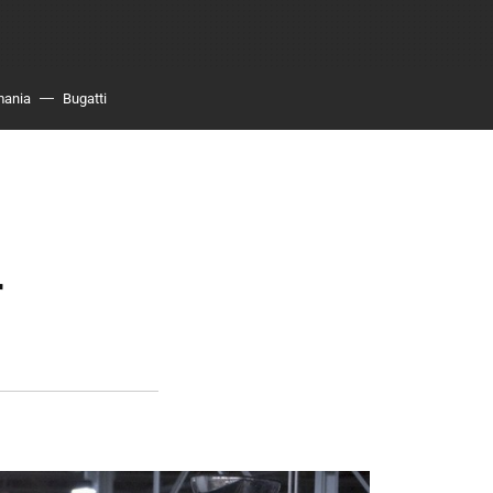
mania
Bugatti
r