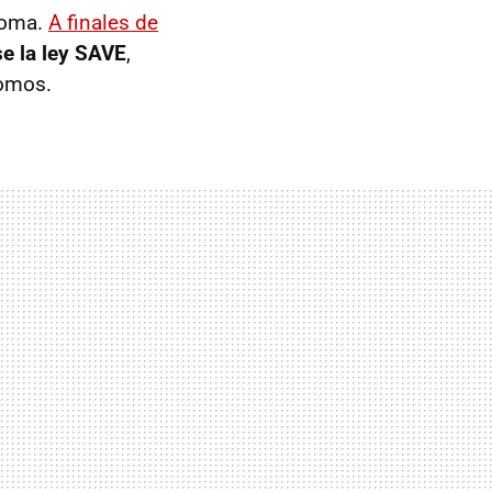
noma.
A finales de
se la ley SAVE
,
nomos.