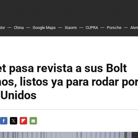
lor
China
Google Maps
Xiaomi
CUPRA
Porsche
Ale
t pasa revista a sus Bolt
s, listos ya para rodar po
 Unidos
FACEBOOK
TWITTER
FLIPBOARD
E-
MAIL