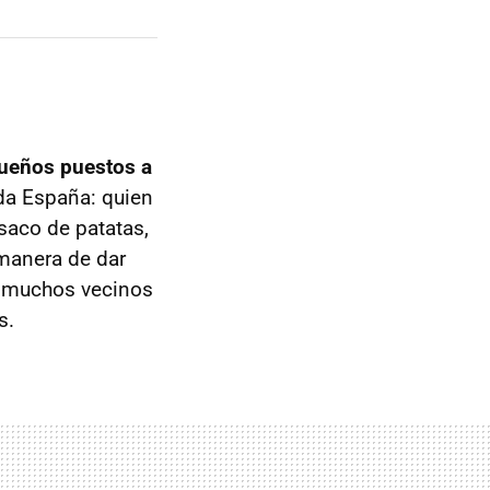
queños puestos a
oda España: quien
 saco de patatas,
 manera de dar
ue muchos vecinos
s.