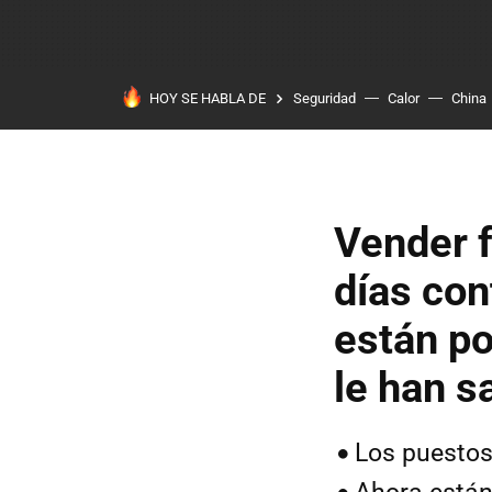
HOY SE HABLA DE
Seguridad
Calor
China
Vender f
días con
están po
le han s
Los puestos 