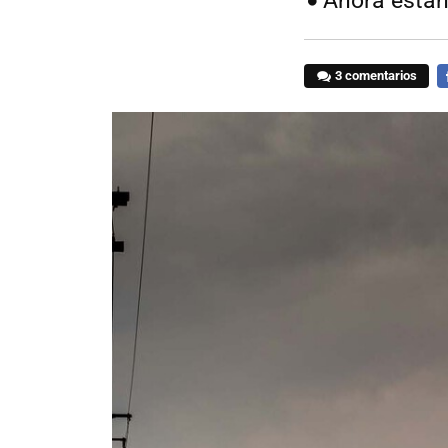
Ahora están
3 comentarios
F