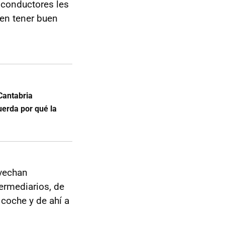
s conductores les
len tener buen
Cantabria
uerda por qué la
ovechan
termediarios, de
 coche y de ahí a