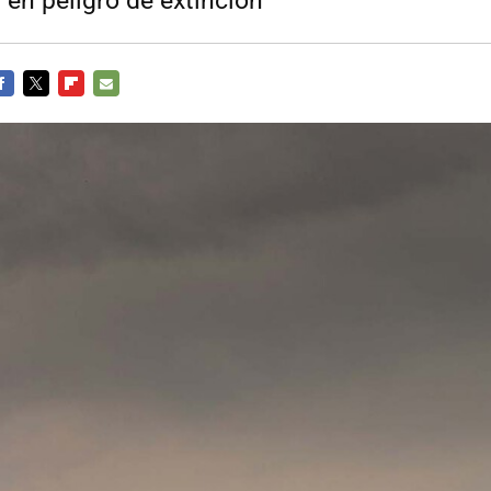
 en peligro de extinción
ACEBOOK
TWITTER
FLIPBOARD
E-
MAIL