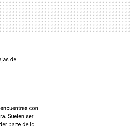
ajas de
s
.
e encuentres con
ra. Suelen ser
er parte de lo