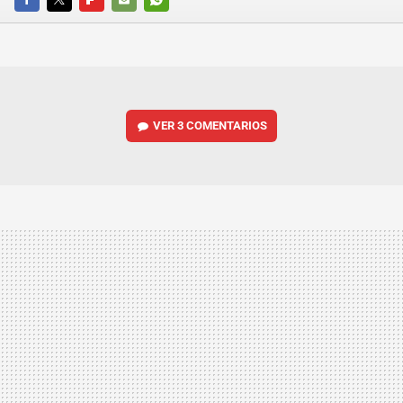
FACEBOOK
TWITTER
FLIPBOARD
E-
WHATSAPP
MAIL
VER
3 COMENTARIOS