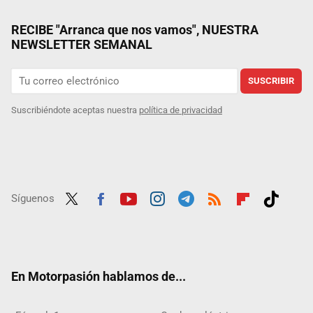
RECIBE "Arranca que nos vamos", NUESTRA
NEWSLETTER SEMANAL
SUSCRIBIR
Suscribiéndote aceptas nuestra
política de privacidad
Síguenos
Twit
Fac
Yout
Inst
Tele
RSS
Flip
Tikt
ter
ebo
ube
agra
gra
boar
ok
ok
m
m
d
En Motorpasión hablamos de...