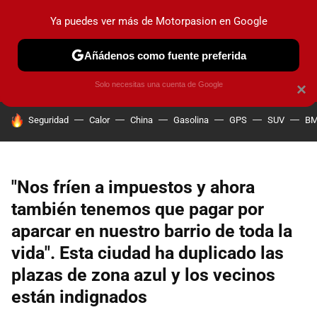
Ya puedes ver más de Motorpasion en Google
PRUEBAS
COCHES ELÉCTRICOS
OBSERVATORIO
F1
Añádenos como fuente preferida
Solo necesitas una cuenta de Google
×
HOY SE HABLA DE
Seguridad
Calor
China
Gasolina
GPS
SUV
B
"Nos fríen a impuestos y ahora
también tenemos que pagar por
aparcar en nuestro barrio de toda la
vida". Esta ciudad ha duplicado las
plazas de zona azul y los vecinos
están indignados