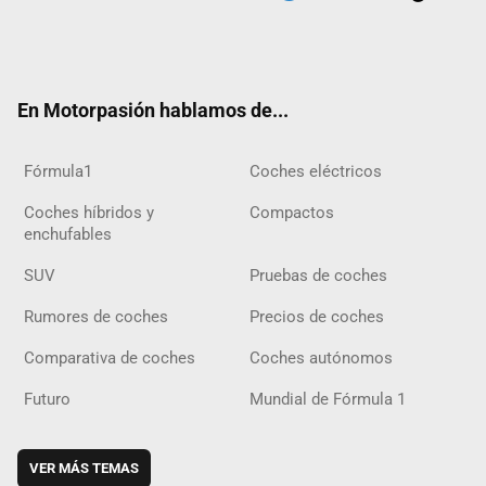
Twit
Fac
Yout
Inst
Tele
RSS
Flip
Tikt
ter
ebo
ube
agra
gra
boar
ok
ok
m
m
d
En Motorpasión hablamos de...
Fórmula1
Coches eléctricos
Coches híbridos y
Compactos
enchufables
SUV
Pruebas de coches
Rumores de coches
Precios de coches
Comparativa de coches
Coches autónomos
Futuro
Mundial de Fórmula 1
VER MÁS TEMAS