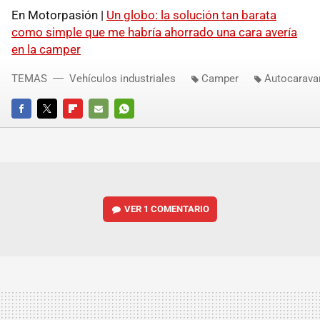
En Motorpasión |
Un globo: la solución tan barata
como simple que me habría ahorrado una cara avería
en la camper
TEMAS
Vehículos industriales
Camper
Autocarava
FACEBOOK
TWITTER
FLIPBOARD
E-
WHATSAPP
MAIL
VER
1 COMENTARIO