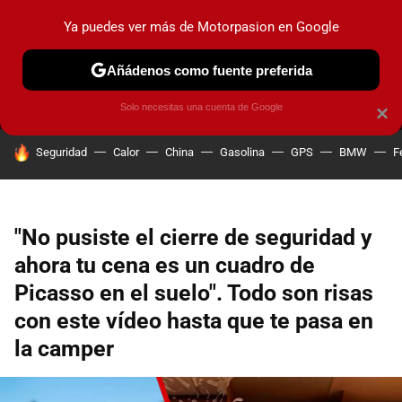
Ya puedes ver más de Motorpasion en Google
MENÚ
NUEVO
Añádenos como fuente preferida
PRUEBAS
COCHES ELÉCTRICOS
OBSERVATORIO
F1
Solo necesitas una cuenta de Google
×
HOY SE HABLA DE
Seguridad
Calor
China
Gasolina
GPS
BMW
F
"No pusiste el cierre de seguridad y
ahora tu cena es un cuadro de
Picasso en el suelo". Todo son risas
con este vídeo hasta que te pasa en
la camper