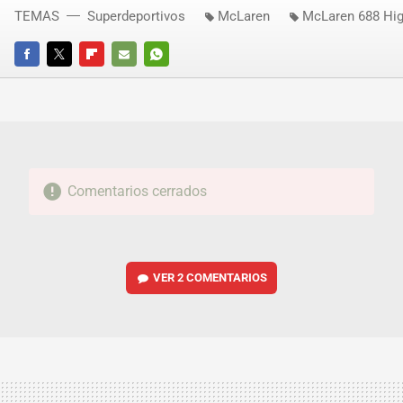
TEMAS
Superdeportivos
McLaren
McLaren 688 Hig
FACEBOOK
TWITTER
FLIPBOARD
E-
WHATSAPP
MAIL
Comentarios cerrados
VER
2 COMENTARIOS