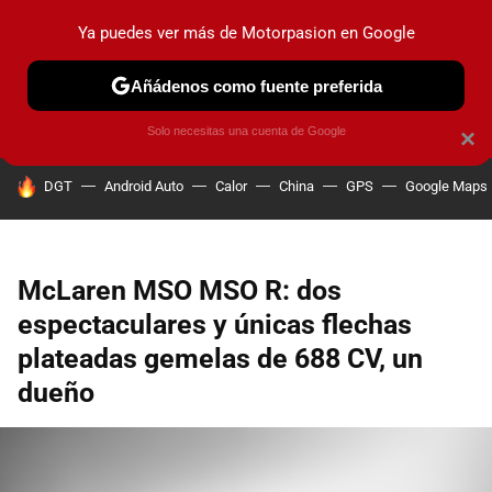
Ya puedes ver más de Motorpasion en Google
PRUEBAS
COCHES ELÉCTRICOS
OBSERVATORIO
F1
Añádenos como fuente preferida
Solo necesitas una cuenta de Google
×
HOY SE HABLA DE
DGT
Android Auto
Calor
China
GPS
Google Maps
McLaren MSO MSO R: dos
espectaculares y únicas flechas
plateadas gemelas de 688 CV, un
dueño