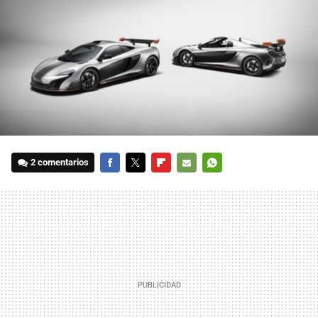
2 comentarios
FACEBOOK
TWITTER
FLIPBOARD
E-
WHATSAPP
MAIL