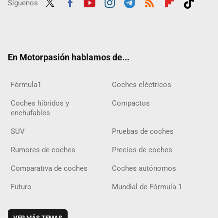
Síguenos
Twit
Fac
Yout
Inst
Tele
RSS
Flip
Tikt
ter
ebo
ube
agra
gra
boar
ok
ok
m
m
d
En Motorpasión hablamos de...
Fórmula1
Coches eléctricos
Coches híbridos y
Compactos
enchufables
SUV
Pruebas de coches
Rumores de coches
Precios de coches
Comparativa de coches
Coches autónomos
Futuro
Mundial de Fórmula 1
VER MÁS TEMAS