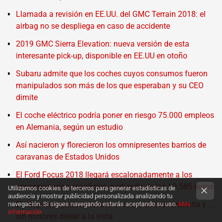
Llamada a revisión en EE.UU. del GMC Terrain 2018: el
airbag no se despliega en caso de accidente
2019 GMC Sierra Elevation: nueva versión de esta
interesante pick-up, disponible en EE.UU en otoño
Subaru admite que los coches cuyos consumos fueron
manipulados son más de los que esperaban y su CEO
dimite
El coche eléctrico podría poner en riesgo 75.000 empleos
en Alemania, según un estudio
Así nacieron y florecieron los omnipresentes barrios de
caravanas de Estados Unidos
El Ford Focus 2018 llegará escalonadamente a los
concesionarios españoles, partiendo de los 19.585 euros
Utilizamos cookies de terceros para generar estadísticas de
audiencia y mostrar publicidad personalizada analizando tu
El Jeep Renegade se renueva: ahora es más urbanita y....
navegación. Si sigues navegando estarás aceptando su uso.
Más
información
sin motores diésel a la vista