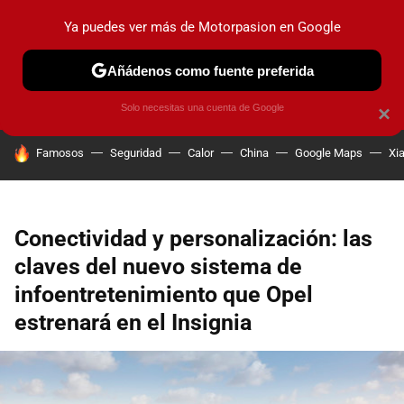
Ya puedes ver más de Motorpasion en Google
PRUEBAS
COCHES ELÉCTRICOS
OBSERVATORIO
F1
Añádenos como fuente preferida
Solo necesitas una cuenta de Google
×
HOY SE HABLA DE
Famosos
Seguridad
Calor
China
Google Maps
Xi
Conectividad y personalización: las
claves del nuevo sistema de
infoentretenimiento que Opel
estrenará en el Insignia