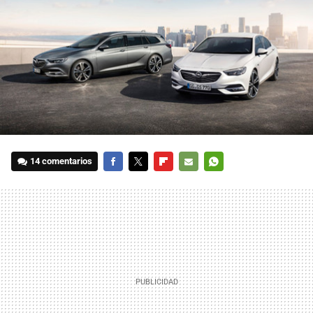
14 comentarios
FACEBOOK
TWITTER
FLIPBOARD
E-
WHATSAPP
MAIL