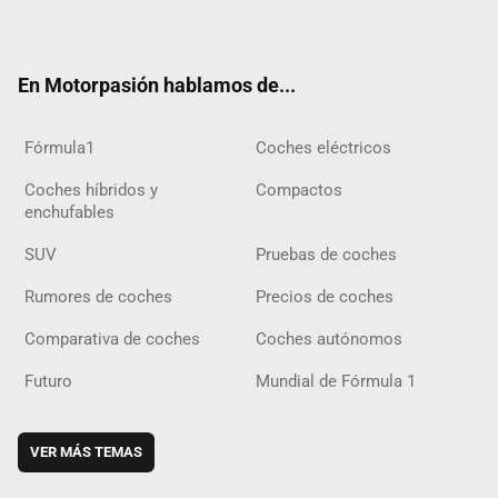
ter
ebo
ube
agra
gra
boar
ok
ok
m
m
d
En Motorpasión hablamos de...
Fórmula1
Coches eléctricos
Coches híbridos y
Compactos
enchufables
SUV
Pruebas de coches
Rumores de coches
Precios de coches
Comparativa de coches
Coches autónomos
Futuro
Mundial de Fórmula 1
VER MÁS TEMAS