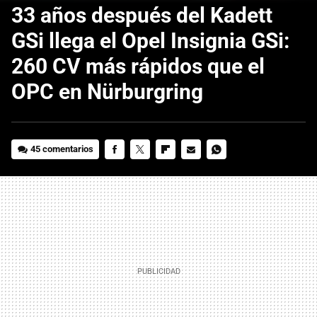
33 años después del Kadett
GSi llega el Opel Insignia GSi:
260 CV más rápidos que el
OPC en Nürburgring
45 comentarios
FACEBOOK
TWITTER
FLIPBOARD
E-
WHATSAPP
MAIL