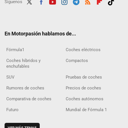
Síguenos
Twit
Fac
Yout
Inst
Tele
RSS
Flip
Tikt
ter
ebo
ube
agra
gra
boar
ok
ok
m
m
d
En Motorpasión hablamos de...
Fórmula1
Coches eléctricos
Coches híbridos y
Compactos
enchufables
SUV
Pruebas de coches
Rumores de coches
Precios de coches
Comparativa de coches
Coches autónomos
Futuro
Mundial de Fórmula 1
VER MÁS TEMAS