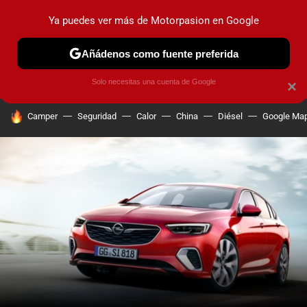
Ya puedes ver más de Motorpasion en Google
PRUEBAS
COCHES ELÉCTRICOS
OBSERVATORIO
F1
Añádenos como fuente preferida
Solo necesitas una cuenta de Google
×
HOY SE HABLA DE
Camper
Seguridad
Calor
China
Diésel
Google Ma