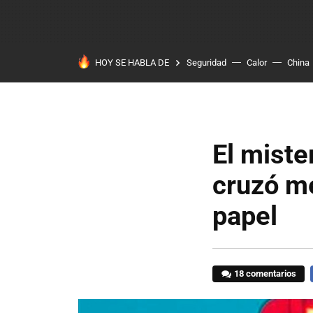
HOY SE HABLA DE
Seguridad
Calor
China
El miste
cruzó me
papel
18 comentarios