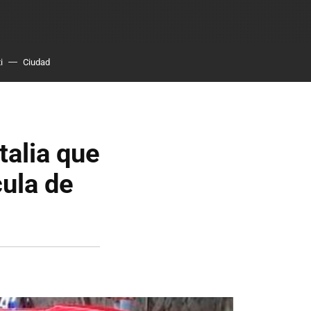
i
Ciudad
talia que
ula de