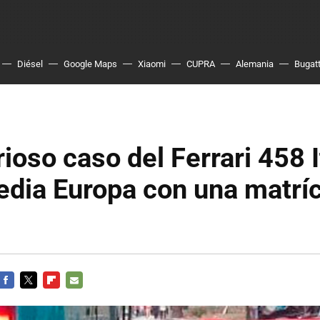
Diésel
Google Maps
Xiaomi
CUPRA
Alemania
Bugatt
rioso caso del Ferrari 458 I
dia Europa con una matríc
FACEBOOK
TWITTER
FLIPBOARD
E-
MAIL