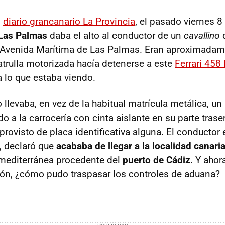
l
diario grancanario La Provincia
, el pasado viernes 8 
 Las Palmas
daba el alto al conductor de un
cavallino
q
 Avenida Marítima de Las Palmas. Eran aproximadam
atrulla motorizada hacía detenerse a este
Ferrari 458 I
a lo que estaba viendo.
 llevaba, en vez de la habitual matrícula metálica, un
do a la carrocería con cinta aislante en su parte traser
sprovisto de placa identificativa alguna. El conductor
, declaró que
acababa de llegar a la localidad canari
smediterránea procedente del
puerto de Cádiz
. Y ahor
lón, ¿cómo pudo traspasar los controles de aduana?