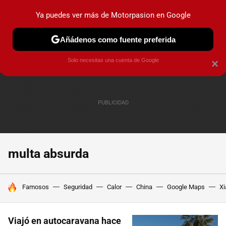
Ya puedes ver más de Motorpasion en Google
PRUEBAS
COCHES ELÉCTRICOS
OBSERVATORIO
F1
Añádenos como fuente preferida
Solo necesitas una cuenta de Google
×
multa absurda
HOY SE HABLA DE
Famosos
Seguridad
Calor
China
Google Maps
Xi
Viajó en autocaravana hace