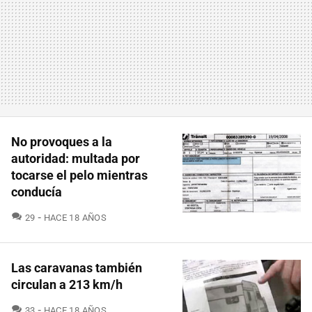
No provoques a la
autoridad: multada por
tocarse el pelo mientras
conducía
COMENTARIOS
29
HACE 18 AÑOS
Las caravanas también
circulan a 213 km/h
COMENTARIOS
33
HACE 18 AÑOS