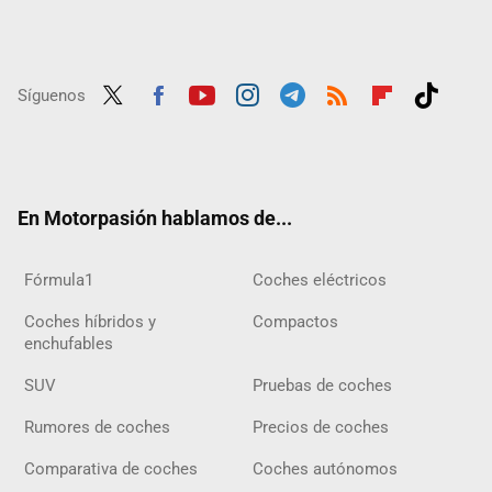
Síguenos
Twit
Fac
Yout
Inst
Tele
RSS
Flip
Tikt
ter
ebo
ube
agra
gra
boar
ok
ok
m
m
d
En Motorpasión hablamos de...
Fórmula1
Coches eléctricos
Coches híbridos y
Compactos
enchufables
SUV
Pruebas de coches
Rumores de coches
Precios de coches
Comparativa de coches
Coches autónomos