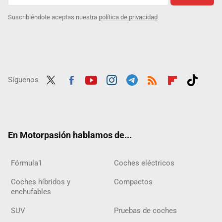
Suscribiéndote aceptas nuestra
política de privacidad
Síguenos
Twit
Fac
Yout
Inst
Tele
RSS
Flip
Tikt
ter
ebo
ube
agra
gra
boar
ok
ok
m
m
d
En Motorpasión hablamos de...
Fórmula1
Coches eléctricos
Coches híbridos y
Compactos
enchufables
SUV
Pruebas de coches