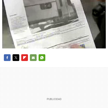
FACEBOOK
TWITTER
FLIPBOARD
E-
WHATSAPP
MAIL