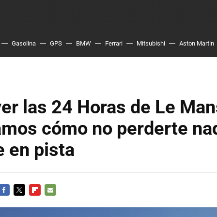
Gasolina
GPS
BMW
Ferrari
Mitsubishi
Aston Martin
er las 24 Horas de Le Ma
amos cómo no perderte nad
 en pista
FACEBOOK
TWITTER
FLIPBOARD
E-
MAIL