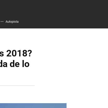
Autopista
ns 2018?
a de lo