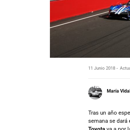
11 Junio 2018
Actua
María Vida
Tras un año espe
semana se dará el
Toyota
va a por l