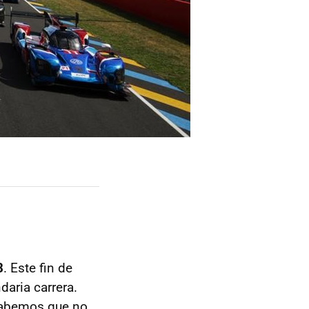
8
. Este fin de
daria carrera.
abemos que no