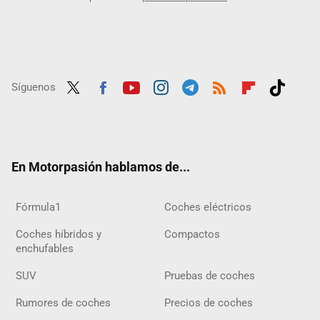
Síguenos
Twit
Fac
Yout
Inst
Tele
RSS
Flip
Tikt
ter
ebo
ube
agra
gra
boar
ok
ok
m
m
d
En Motorpasión hablamos de...
Fórmula1
Coches eléctricos
Coches híbridos y
Compactos
enchufables
SUV
Pruebas de coches
Rumores de coches
Precios de coches