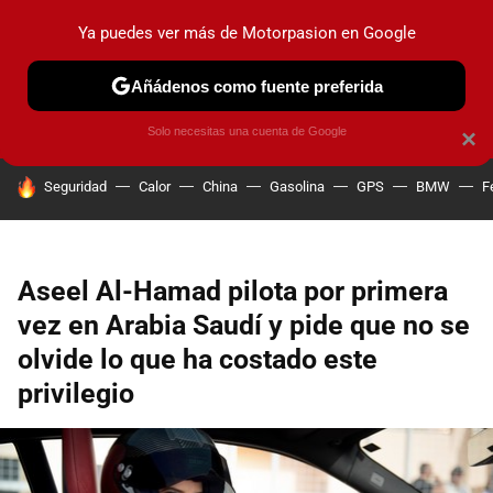
Ya puedes ver más de Motorpasion en Google
PRUEBAS
COCHES ELÉCTRICOS
OBSERVATORIO
F1
Añádenos como fuente preferida
Solo necesitas una cuenta de Google
×
HOY SE HABLA DE
Seguridad
Calor
China
Gasolina
GPS
BMW
F
Aseel Al-Hamad pilota por primera
vez en Arabia Saudí y pide que no se
olvide lo que ha costado este
privilegio