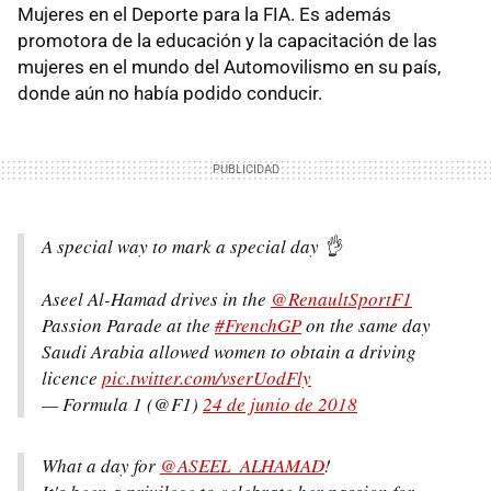
Mujeres en el Deporte para la FIA. Es además
promotora de la educación y la capacitación de las
mujeres en el mundo del Automovilismo en su país,
donde aún no había podido conducir.
A special way to mark a special day 👌
Aseel Al-Hamad drives in the
@RenaultSportF1
Passion Parade at the
#FrenchGP
on the same day
Saudi Arabia allowed women to obtain a driving
licence
pic.twitter.com/vserUodFly
— Formula 1 (@F1)
24 de junio de 2018
What a day for
@ASEEL_ALHAMAD
!