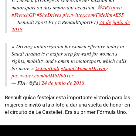
It's been a privilege to celebrate her passion for
motorsport on this important occasion. 💛
#RSspirit
#FrenchGP
#SheDrives
pic.twitter.com/FMeXtn4E55
— Renault Sport F1 (@RenaultSportF1)
24 de junio de
2018
« Driving authorization for women effective today in
Saudi Arabia is a major step forward for women's
rights, mobility and women in motorsport, which calls
for more »
@JeanTodt
#SaudiWomenDriving
pic.twitter.com/udMbHb61cr
— FIA (@fia)
24 de junio de 2018
Renault quiso festejar esta importante victoria para las
mujeres e invitó a la piloto a dar una vuelta de honor en
el circuito de Le Castellet. Era su primer Fórmula Uno.