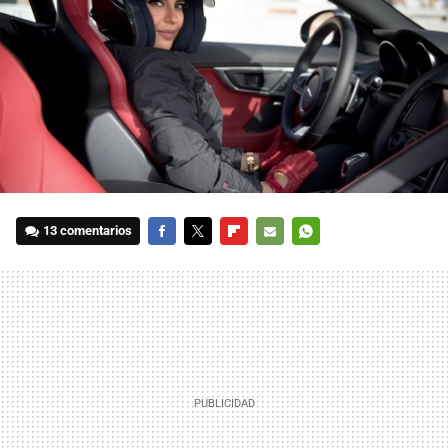
13 comentarios
FACEBOOK
TWITTER
FLIPBOARD
E-
WHATSAPP
MAIL