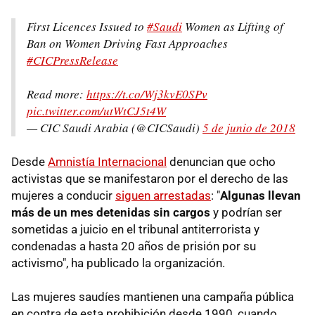
First Licences Issued to
#Saudi
Women as Lifting of
Ban on Women Driving Fast Approaches
#CICPressRelease
Read more:
https://t.co/Wj3kvE0SPv
pic.twitter.com/utWtCJ5t4W
— CIC Saudi Arabia (@CICSaudi)
5 de junio de 2018
Desde
Amnistía Internacional
denuncian que ocho
activistas que se manifestaron por el derecho de las
mujeres a conducir
siguen arrestadas
: "
Algunas llevan
más de un mes detenidas sin cargos
y podrían ser
sometidas a juicio en el tribunal antiterrorista y
condenadas a hasta 20 años de prisión por su
activismo", ha publicado la organización.
Las mujeres saudíes mantienen una campaña pública
en contra de esta prohibición desde 1990, cuando