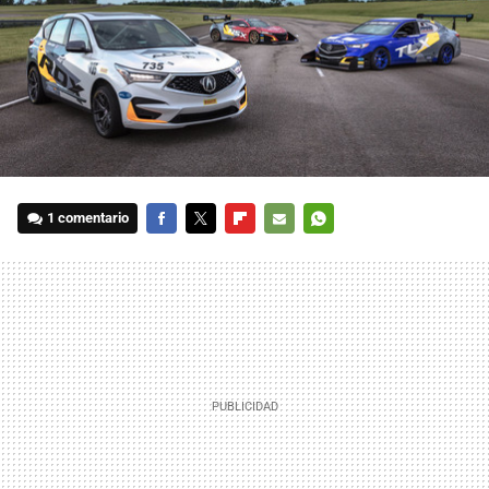
1 comentario
FACEBOOK
TWITTER
FLIPBOARD
E-
WHATSAPP
MAIL