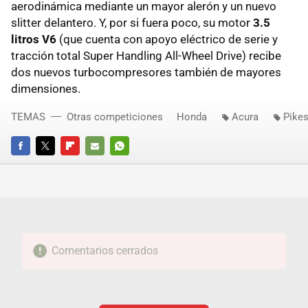
aerodinámica mediante un mayor alerón y un nuevo
slitter delantero. Y, por si fuera poco, su motor
3.5
litros V6
(que cuenta con apoyo eléctrico de serie y
tracción total Super Handling All-Wheel Drive) recibe
dos nuevos turbocompresores también de mayores
dimensiones.
TEMAS
Otras competiciones
Honda
Acura
Pike
FACEBOOK
TWITTER
FLIPBOARD
E-
WHATSAPP
MAIL
Comentarios cerrados