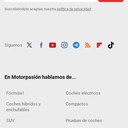
Suscribiéndote aceptas nuestra
política de privacidad
Síguenos
Twit
Fac
Yout
Inst
Tele
RSS
Flip
Tikt
ter
ebo
ube
agra
gra
boar
ok
ok
m
m
d
En Motorpasión hablamos de...
Fórmula1
Coches eléctricos
Coches híbridos y
Compactos
enchufables
SUV
Pruebas de coches