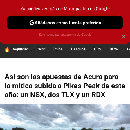
Ya puedes ver más de Motorpasion en Google
PRUEBAS
COCHES ELÉCTRICOS
OBSERVATORIO
F1
Añádenos como fuente preferida
Solo necesitas una cuenta de Google
×
HOY SE HABLA DE
Seguridad
Calor
China
Gasolina
GPS
BMW
F
Así son las apuestas de Acura para
la mítica subida a Pikes Peak de este
año: un NSX, dos TLX y un RDX